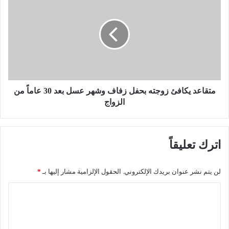
س
ت
ح
ق
ي
ا
م
ع
ي
د
ا
ي
ل
ك
ب
ا
ل
ف
متقاعد يكافئ زوجته بحفل زفاف وشهر عسل بعد 30 عاماً من
و
ئ
الزواج
ي
ز
ا
و
ل
ج
اترك تعليقاً
م
ت
خ
ه
ت
ب
لن يتم نشر عنوان بريدك الإلكتروني.
الحقول الإلزامية مشار إليها بـ
*
ف
ح
ي
ف
ا
ب
ل
ل
أ
ز
س
ف
ت
ت