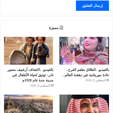
ع
ز
ش
و
"
ا
ج
مميزة
بالفيديو ..الطلاق بطعم الفرح..
بالفيديو ..اكتشاف أرشيف مصور
عادة موريتانية تثير دهشة العالم..
نادر: توثيق لحياة الأطفال في
مدينة جدة عام 1928م
أغسطس 6, 2026
أغسطس 6, 2026