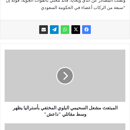
ونقلت المصادر عن آندي ويجايا، قائد محلي بالقوات الجوية، قوله إن
“سبعة من الركاب أعضاء في الحكومة السعودي
ا
ل
م
ب
ت
ع
ث
م
ش
ع
المبتعث مشعل السحيمي البلوي المختفي بأستراليا يظهر
ل
وسط مقاتلي "داعش"
ا
ل
م