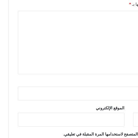
ن
ا بـ
*
د
خ
و
ل
م
ط
ع
م
ب
م
ص
ر
ب
س
ب
ب
الموقع الإلكتروني
ز
يِّ
ه
ا
لمتصفح لاستخدامها المرة المقبلة في تعليقي.