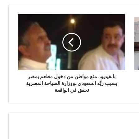
ب
ا
ل
ف
ي
د
ي
و
.
.
بالفيديو.. منع مواطن من دخول مطعم بمصر
م
بسبب زيِّه السعودي..ووزارة السياحة المصرية
ن
تحقق في الواقعة
ع
م
و
ا
ط
ن
م