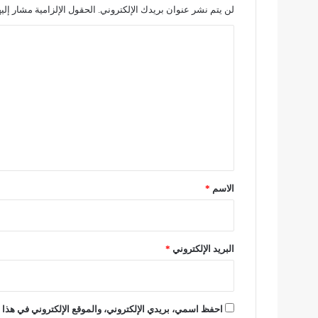
إ
لن يتم نشر عنوان بريدك الإلكتروني.
الحقول الإلزامية مشار إليه
ح
ا
ا
ل
ل
ة
ت
ا
ل
ع
م
ل
ش
ت
ي
ب
ق
ه
ب
*
الاسم
*
ه
م
ف
ي
البريد الإلكتروني
*
ق
ض
ي
ة
احفظ اسمي، بريدي الإلكتروني، والموقع الإلكتروني في هذا ا