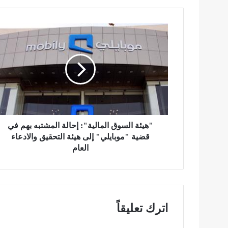
"
ه
ي
ئ
ة
ا
ل
س
و
ق
"هيئة السوق المالية": إحالة المشتبه بهم في
ا
قضية "موبايلي" إلى هيئة التحقيق والادعاء
ل
العام
م
ا
ل
ي
ة
اترك تعليقاً
"
: