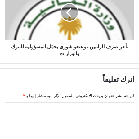
خ
ا
ر
ن
ص
ف
ر
ص
ف
ل
ا
ت
ل
ا
ر
تأخر صرف الراتبين.. وعضو شورى يحمّل المسؤولية للبنوك
ل
ا
والوزارات
ف
ت
ن
ب
ا
ي
ن
اترك تعليقاً
ن
ة
.
ل
.
لن يتم نشر عنوان بريدك الإلكتروني.
الحقول الإلزامية مشار إليها بـ
*
ي
و
ل
ع
ا
ي
ض
ل
ع
و
ل
ش
ت
و
و
ع
ي
ر