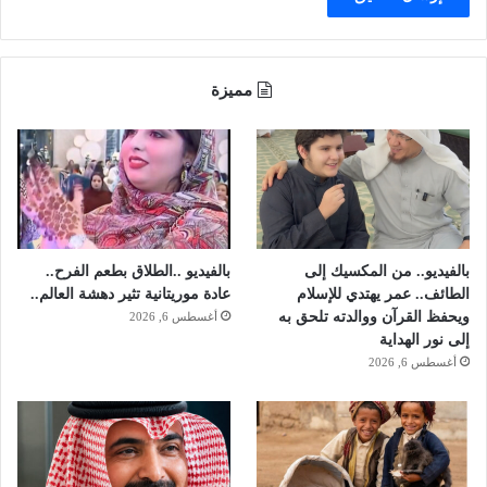
ل
ا
م
ل
ن
و
ص
ز
مميزة
و
ا
ر
ر
ا
ا
ل
ت
ج
م
ا
ل
بالفيديو.. من المكسيك إلى
بالفيديو ..الطلاق بطعم الفرح..
.
الطائف.. عمر يهتدي للإسلام
عادة موريتانية تثير دهشة العالم..
.
ويحفظ القرآن ووالدته تلحق به
أغسطس 6, 2026
و
إلى نور الهداية
ا
أغسطس 6, 2026
ل
ح
ز
ن
ي
و