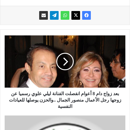
ب
ع
د
ز
و
ا
ج
د
ا
م
بعد زواج دام 8 أعوام انفصلت الفنانة ليلي علوي رسميا عن
8
زوجها رجل الأعمال منصور الجمال ..والحزن يوصلها للعيادات
أ
النفسية
ع
و
ت
ا
أ
م