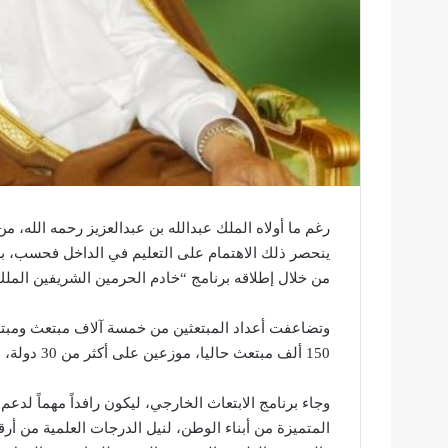
رغم ما أولاه الملك عبدالله بن عبدالعزيز رحمه الله، 
ينحصر ذلك الاهتمام على التعليم في الداخل فحسب، بل 
من خلال إطلاقه برنامج “خادم الحرمين الشريفين الملك ع
150 ألف مبتعث حاليا، موزعين على أكثر من 30 دولة، بنسبة رسوب لا تتجاوز 2 في المائة.
وجاء برنامج الابتعاث الخارجي، ليكون رافداً مهماً لد
المتميزة من أبناء الوطن، لنيل الدرجات العلمية من أ