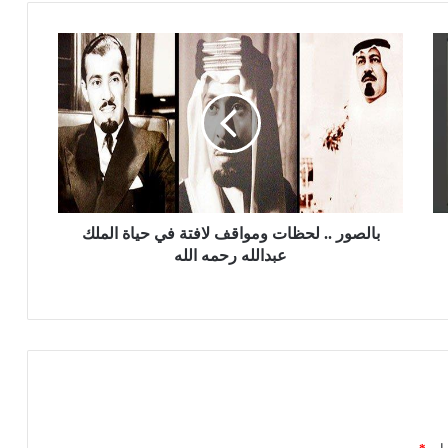
ب
ا
ل
ص
و
ر
.
.
ل
ح
بالصور .. لحظات ومواقف لافتة في حياة الملك
ظ
عبدالله رحمه الله
ا
ت
و
م
و
ا
ق
ف
ل