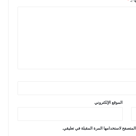
ا بـ
*
ا
ف
ت
ة
ف
ي
ح
ي
ا
ة
ا
ل
م
ل
ك
ع
الموقع الإلكتروني
ب
د
ا
ل
لمتصفح لاستخدامها المرة المقبلة في تعليقي.
ل