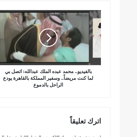
ب
ا
ل
ف
ي
د
ي
و
.
.
بالفيديو.. محمد عبده الملك عبدالله: اتصل بي
م
لما كنت مريضاً.. وسفير المملكة بالقاهرة يودع
ح
الراحل بالدموع
م
د
ع
ب
د
اترك تعليقاً
ه
ا
ل