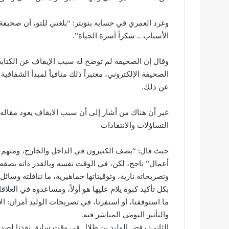
وغرد العمري في حسابه بتويتر: “بلغني للتو، أن صحيفة 
الأسباب .. شكراً أسرة الحياة”.
وقال إن الصحيفة لم توضح له سبب الإيقاف عن الكتاب
الصحيفة الإلكتروني، معتبراً ذلك منافياً لمبدأ الشفافية
عن ذلك.
غير أن هناك من أشار إلى أن سبب الايقاف يعود مقاله ا
التساؤلات والانتقادات
حيث قال: “يصف الكثيرون في الداخل والخارج، ومنهم كا
أعمال” ناجح، لكن، في الوقت نفسه وبالقدر ذاته يصفه 
وتصريحاته نارية، وتوقيتاتها جماهيرية، ما تناقلته وسائ
بكل تأكيد كبوة يلام عليها هو أولاً، ومساعدوه في العلاقا
ما استوقفنا، أو استفزنا، في تصريحات الوليد أمران: 
والتأثير اليومي المباشر فيه.
الثاني: رفض الوليد بن طلال في وقت سابق نقدنا لصديقه