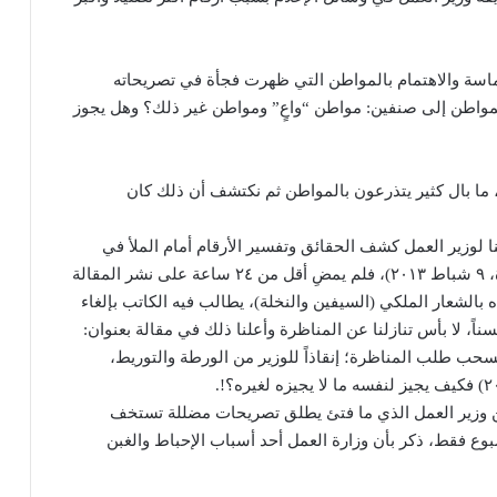
حماسة والاهتمام بالمواطن التي ظهرت فجأة في تصريحاته
المواطن إلى صنفين: مواطن “واعٍ” ومواطن غير ذلك؟ وهل يجوز
، ما بال كثير يتذرعون بالمواطن ثم نكتشف أن ذلك كان
 لوزير العمل كشف الحقائق وتفسير الأرقام أمام الملأ في
مقالة بعنوان: “مطلوب مناظرة مع وزير العمل” (الحياة، ٩ شباط ٢٠١٣)، فلم يمضِ أقل من ٢٤ ساعة على نشر المقالة
بالشعار الملكي (السيفين والنخلة)، يطالب فيه الكاتب بإلغاء
، لا بأس تنازلنا عن المناظرة وأعلنا ذلك في مقالة بعنوان:
وسنسحب طلب المناظرة؛ إنقاذاً للوزير من الورطة والتوريط،
 عن وزير العمل الذي ما فتئ يطلق تصريحات مضللة تستخف
ع فقط، ذكر بأن وزارة العمل أحد أسباب الإحباط والغبن