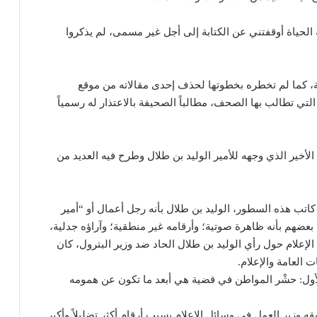
الحياة أوقفتني عن الكتابة إلى أجل غير مسمى، لم يذكروا
ة، كما لم تخطره بخطوتها لحذف إحدى مقالاته من موقع
 التي تطالب بها الصحف، مطالباً الصحيفة بالاعتذار له رسمياً
لأخير الذي وجهه للأمير الوليد بن طلال وطرح فيه العديد من
تب هذه السطور، الوليد بن طلال بأنه رجل أعمال أو “أمير
بعضهم بأنه ظاهرة صوتية؛ وأرقامه غير منطقية؛ وآراؤه جدلية،
ل الإعلام حول رأي الوليد بن طلال الحاد ضد وزير البترول، كان
ت العامة والإعلام.
الأول: حشْر المواطن في قضية هي أبعد ما تكون عن همومه
 وزير العمل في وسائل الإعلام بسبب أرقام أكثر تضليلاً وأكبر