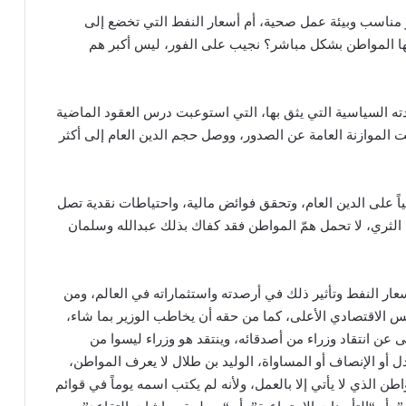
 مناسب وبيئة عمل صحية، أم أسعار النفط التي تخضع إلى
بها المواطن بشكل مباشر؟ نجيب على الفور، ليس أكبر هم
ته السياسية التي يثق بها، التي استوعبت درس العقود الماضية
ارات للبرميل، وتوقفت الموازنة العامة عن الصدور، ووصل حجم الدين العام إلى أكثر
ياً على الدين العام، وتحقق فوائض مالية، واحتياطات نقدية تصل
ير الأعمال الثري، لا تحمل همّ المواطن فقد كفاك بذلك عبدالله وسلمان
ار النفط وتأثير ذلك في أرصدته واستثماراته في العالم، ومن
س الاقتصادي الأعلى، كما من حقه أن يخاطب الوزير بما شاء،
عن انتقاد وزراء من أصدقائه، وينتقد هو وزراء ليسوا من
أو الإنصاف أو المساواة، الوليد بن طلال لا يعرف المواطن،
ن الذي لا يأتي إلا بالعمل، ولأنه لم يكتب اسمه يوماً في قوائم