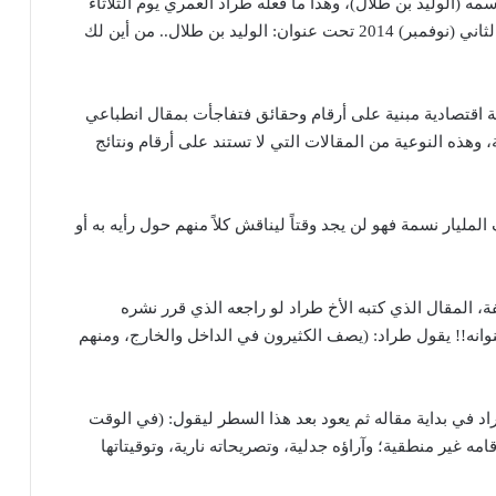
(الوليد بن طلال)، وهذا ما فعله طراد العمري يوم الثلاثاء
في جريدة الحياة العدد رقم18847 الموافق 10 تشرين الثاني (نوفمبر) 2014 تحت عنوان: الوليد بن طلال.. من أين لك
اقتصادية مبنية على أرقام وحقائق فتفاجأت بمقال انطباعي
هذه النوعية من المقالات التي لا تستند على أرقام ونتائج
المليار نسمة فهو لن يجد وقتاً ليناقش كلاً منهم حول رأيه به أو
صفة، المقال الذي كتبه الأخ طراد لو راجعه الذي قرر نشره
انه!! يقول طراد: (يصف الكثيرون في الداخل والخارج، ومنهم
راد في بداية مقاله ثم يعود بعد هذا السطر ليقول: (في الوقت
مه غير منطقية؛ وآراؤه جدلية، وتصريحاته نارية، وتوقيتاتها