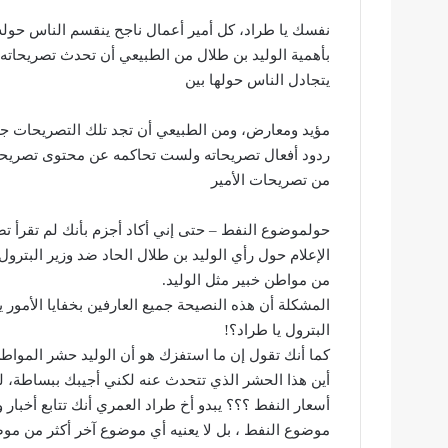
نفسك يا طراد، كل أمير أعمال ناجح ينقسم الناس حوله 
بأهمية الوليد بن طلال من الطبيعي أن تحدث تصريحاته 
يتجادل الناس حولها بين
مؤيد ومعارض، ومن الطبيعي أن تجد تلك التصريحات جم
ردود أفعال تصريحاته ولست تحاكمه عن محتوى تصريحات
من تصريحات الأمير
حولموضوع النفط – حتى إني أكاد أجزم بأنك لم تقرأ تصريح
الإعلام حول رأي الوليد بن طلال الحاد ضد وزير البترول
من مواطن خبير مثل الوليد.
المشكلة أن هذه النصيحة جميع العارفين بخفايا الأمور 
البترول يا طراد؟!
كما أنك تقول إن ما استفزك هو أن الوليد حشر المواطن
أين هذا الحشر الذي تتحدث عنه لكني أجيبك ببساطة، 
أسعار النفط ؟؟؟ يبدو أخ طراد العمري أنك تتابع أخبار 
موضوع النفط ، بل لا يعنيه أي موضوع آخر أكثر من موض