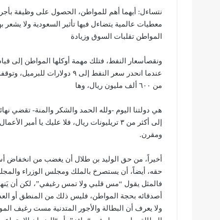
نتساءل: أيهما أهم للمواطن، الحصول على وظيفة بأجر
معطيات عالمية يتضاءل فيها تأثير السعودية ولا يشعر 
المواطن تقلبات السوق وزيادة
ونقصأسعار النفط، فتلك مهمة أوكلها المواطن إلى قياد
عندما انحدر سعر النفط إلى ٩ دول
من ٦٠٠ ألف مليون ريال، وها
هي دولتنا اليوم -ولله الحمد والشكر والمنة- تقضي نهائ
إلى أكثر من ٣ تريليونات ريال، فلا عليك يا أم
ومقرن.
أخيراً، من حق الوليد بن طلال أن يغضب من انخفاض أسع
حقه، أيضاً، أن يستصرخ بالملك ومجلس الوزراء والمجل
فالمثل يقول “مس قلبي ولا تمس رغيفي”، لكن أن يَنهى 
أصدقائه بحجة المواطن، فليس ذلك من المنطق أو العدل 
ولا يعرف أن البطالة والأجور المتدنية مست رغيف المواط