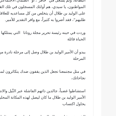
البطالة، ولم يسجل في “حافز”، أو “الضمان الاجتماعي”،
المواطنون، يا سيدي، هم أولئك المسجلون في تلك القوائ
على الوليد بن طلال أن يتخلص من كل مساعديه للعلاقات 
طلبهم”، فقد أضروا به كثيراً، مع وافر التقدير للأمير.
وردت في حينه رئيسة تحرير مجلة روتانا التي يمتلكها 
الحياة قائلة
يبدو أن الأمير الوليد بن طلال وصل إلى مرحلة نادرة من
المرحلة
في مثل مجتمعنا تجعل الذين يقفون ضدك يتكاثرون لمجرد
نجاحاتك،
استشاطوا غضباً، جالدين ذاتهم الفاشلة عبر النَّيل وال
الأمير الوليد بن طلال ما كان ليصل لهذه المكانة المحل
يحاول اكتساب