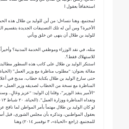
استخفافاً بعقول ا
لمجتمع، وهنا نتساءل: من أين للوليد بن طلال هذه ال
الأخيرة؟ ومن أين له تلك التصنيفات الجديدة بتقسيم 
للوليد بن طلال أن ينهى عن خلق ويأتي
مثله، في نقد الوزراء وموظفي الخدمة المدنية؟ وأخيراً
للاستهلاك فقط؟.
استنكر الوليد بن طلال على كاتب هذه السطور مطالبتنا
حتى سارع الوليد بن طلال بكتابة خطاب، مدبج في أعلاه 
المناظرة مع نسخة من الخطاب لصديقه وزير العمل، حسناً
“الأمير ينقذ الوزير”، وقلنا إن الوليد: “عزيز وغالٍ.. 
وتفداه المناظرة ووزارة العمل”. (الحياة، ٢٠ شباط ٢٠١٣) فكيف يجيز لنفسه ما لا يجيزه لغيره؟!.
لو كان الوليد بن طلال مهتماً بأمر المواطن لما نافح
بعقول المواطنين، ونذكره بأن مجلس الشورى، قبل أسبو
للمجتمع. (راجع «الحياة»، ٣ نوفمبر ٢٠١٤) وهنا