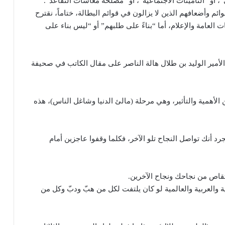
 أو “التأمينات الاجتماعية”، أو “مصلحة معاشات التقاعد”.
م وأضعافهم الذين لا يزالون في قوائم البطالة، ختاماً، نقترح
العامة والإعلام، أما “بناءً على طلبهم” أو “ليس بناء على
الأمير الوليد بن طلال هالة الناصر على مقال الكاتب في صحيفة
 الأهمية والتأثير، وهي مرحلة (مالئ الدنيا وشاغل الناس)، هذه
 أنك تواصل النجاح تلو الآخر، فكلما وقفوا عاجزين أمام
انتقاص من نجاحك ونجاح الآخرين.
ية والعربية والعالمية لو كان يلتفت لكل من هبّ ودبّ وكل من