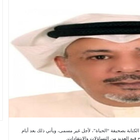
كتابة بصحيفة “الحياة”، لأجل غير مسمى، ويأتي ذلك بعد أيام
 فيه العديد من التساؤلات والانتقادات.