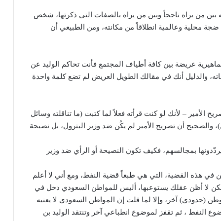
بين من يراه ناجحاً وبين من يراه بالصفات التي ذكرتها، شخص
ضجة محلية وعالمية انطلاقاً من مكانته، ومن الطبيعي أن
اهيرية عريضة بين كافة أطياف المجتمع فأنت تحاكم الوليد عن
ه، والدليل أنك في مقالك الطويل العريض لم تضع كلمة واحدة
 الأمير – لأنك لو كنت قرأته فعلاً لما كتبت (ما تناقلته وسائل
)، والصحيح أن تصريح الأمير لم يكُن ضد وزير البترول، بل نصيحة
يردّدونها بمجالسهم، فكيف تكون النصيحة أو الرأي ضد وزير
 في هذه القضية، التي هي طبعاً قضية النفط، ومع أني لا أعلم
لكن لا أظن عقلك يستوعبها، أليس للمواطن السعودي دخل في
وطن (حدودي) آخر، وإلا لما قلت إن المواطن السعودي لا يعنيه
وع النفط ، ثم تقفز لموضوع انطباعي آخر وتنتقد الوليد بن