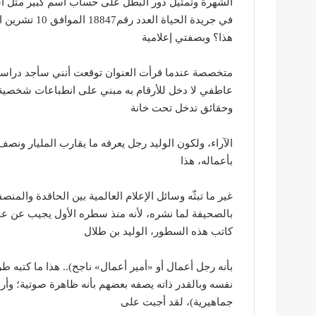
الشهرة وتمثيل دور البطل على حساب اسم كبير مثل اسمه 
هذا؟ وبصفتي إعلامية
متخصصة عندما قرأت العنوان توقعت أنني سأجد دراسة 
عاطفي لا دخل للأرقام به مبني على انطباعات شخصية، و
وحقائق تدخل تحت خانة
الآراء، ولكون الوليد رجل يعرفه ما يقارب المليار ونصف 
بأعماله، هذا
غير ما تبثّه وسائل الإعلام العالمية بين الحاقدة والمن
بالصحيفة لما نشره، لأنه منذ سطره الأول يجيب عن عنو
كاتب هذه السطور، الوليد بن طلال
بأنه رجل أعمال أو «أمير أعمال» ناجح).. هذا ما كتبه ط
نفسه وبالقدر ذاته يصفه بعضهم بأنه ظاهرة صوتية؛ وأرقا
جماهيرية)، لقد أجبت على