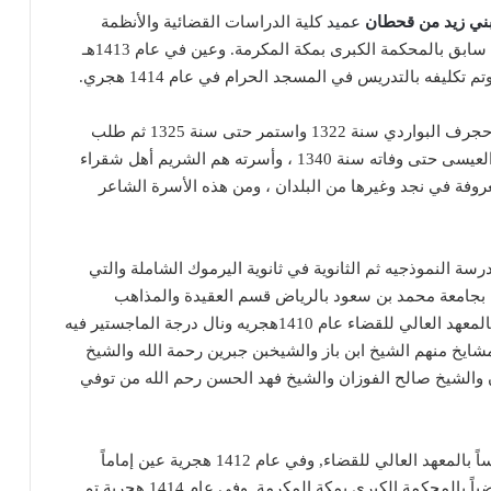
بني زيد من قحطان
عميد
كلية الدراسات القضائية والأنظمة
وقاضي سابق بالمحكمة الكبرى بمكة المكرمة. وعين في عام 1413هـ
ليفه بالتدريس في المسجد الحرام في عام 1414 هجري.
جده محمد بن إبراهيم الشريم هو أمير شقراء بعد وفاة حجرف البواردي سنة 1322 واستمر حتى سنة 1325 ثم طلب
الاعفاء من الإمارة وتولى الإمارة بعده محمد بن سعود العيسى حتى وفاته سنة 1340 ، وأسرته هم الشريم أهل شقراء
عروفة في نجد وغيرها من البلدان ، ومن هذه الأسرة الشاعر
ة النموذجيه ثم الثانوية في ثانوية اليرموك الشاملة والتي
بجامعة محمد بن سعود بالرياض
قسم العقيدة والمذاهب
المعاصرة والتي تخرج منها عام 1409هجريه ثم التحق بالمعهد العالي للقضاء عام 1410هجريه ونال درجة الماجستير فيه
ابن باز
والشيخ
بن جبرين
رحمة الله والشيخ
والشيخ
صالح الفوزان
والشيخ فهد الحسن رحم الله من توفي
تولى مناصب عده منها : في عام 1410 هجرية عين دارساً بالمعهد العالي للقضاء, وفي عام 1412 هجرية عين إماماً
وخطيباً للمسجد الحرام, وفي عام 1413 هجرية عين قاضياً بالمحكمة الكبرى بمكة المكرمة, وفي عام 1414 هجرية تم