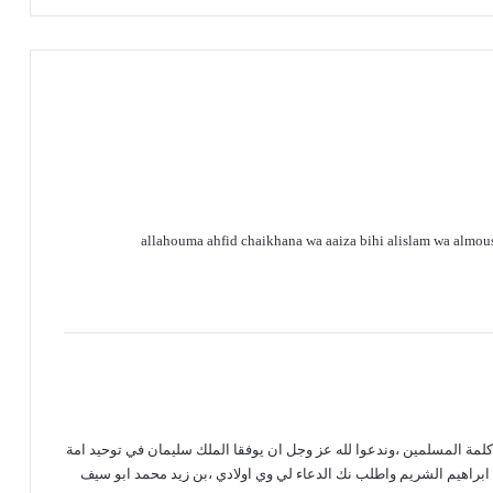
ف
ي
ش
ا
ر
ع
م
ل
ى
ء
allahouma ahfid chaikhana wa aaiza bihi alislam wa almou
ب
ا
ل
م
ا
ر
ة
ف
ي
لمة المسلمين ،وندعوا لله عز وجل ان يوفقا الملك سليمان في توحيد امة
ا
 ابراهيم الشريم واطلب نك الدعاء لي وي اولادي ،بن زيد محمد ابو سيف
ل