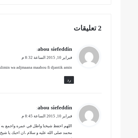
ا
ل
س
ج
‫2 تعليقات
ن
ا
ء
ي
abou siefeddin
ف
:
ق
ي
فبراير 10, 2015 الساعة 8:32 م
و
ا
slimin wa adjmaana maahou fi djantik amin
ل
ل
س
رد
ع
و
د
ي
ي
abou siefeddin
ة
:
ق
ب
فبراير 10, 2015 الساعة 8:45 م
ل
و
اللهم احفظ شيخنا واطل في عمره واجمع به ك
ا
ل
محمد صلى الله عليه و سلام ،ان احبك يا شيخ
س