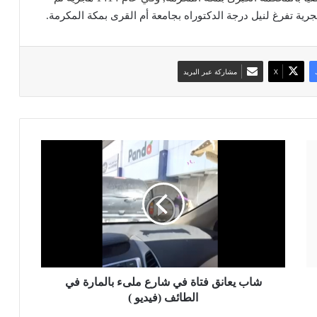
‫X
مشاركة عبر البريد
ش
ا
ب
ي
ع
ا
ن
ق
ف
ت
شاب يعانق فتاة في شارع ملىء بالمارة في
ا
الطائف (فيديو )
ة