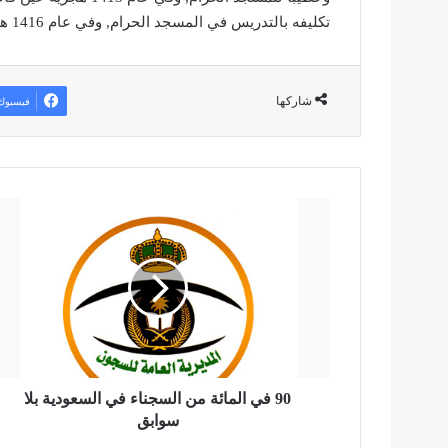
تكليفه بالتدريس في المسج
د الحرام, وفي عام 1416 هجرية تفرغ لنيل درجة الدكتوراه بجامعة أم القرى بمكة المكرمة.
شاركها
فيسبوك
9
0
ف
ي
ا
ل
م
ا
ئ
ة
90 في المائة من السجناء في السعودية بلا
م
سوابق
ن