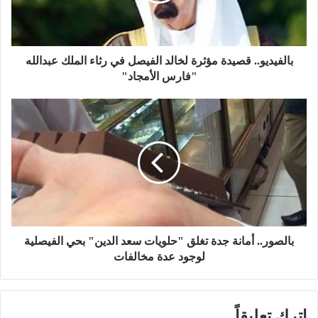
د
ي
و
.
.
بالفيديو.. قصيدة مؤثرة لخالد الفيصل في رثاء الملك عبدالله
ق
"فارس الأمجاد"
ص
ي
ب
د
ا
ة
ل
م
ص
ؤ
و
ث
ر
ر
.
ة
.
ل
أ
خ
م
بالصور.. أمانة جدة تغلق "حلويات سعد الدين" بحي الفيصلية
ا
ا
لوجود عدة مخالفات
ل
ن
د
ة
ا
ج
اترك تعليقاً
ل
د