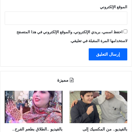
ه
ب
الموقع الإلكتروني
"
ح
ف
ي
ا
ا
ر
ل
احفظ اسمي، بريدي الإلكتروني، والموقع الإلكتروني في هذا المتصفح
س
ف
ا
ي
لاستخدامها المرة المقبلة في تعليقي.
ل
ص
أ
ل
م
ي
ج
ة
ا
ل
د
و
مميزة
"
ج
و
د
ع
د
ة
م
خ
بالفيديو.. من المكسيك إلى
بالفيديو ..الطلاق بطعم الفرح..