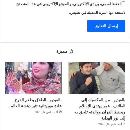
احفظ اسمي، بريدي الإلكتروني، والموقع الإلكتروني في هذا المتصفح
ب
ي
خ
لاستخدامها المرة المقبلة في تعليقي.
ل
و
ة
ب
ـ
3
مميزة
ج
ا
م
ع
ي
ا
ت
ب
بالفيديو.. من المكسيك إلى
بالفيديو ..الطلاق بطعم الفرح..
ا
الطائف.. عمر يهتدي للإسلام
عادة موريتانية تثير دهشة العالم..
ل
ويحفظ القرآن ووالدته تلحق به
أغسطس 6, 2026
ط
إلى نور الهداية
ا
أغسطس 6, 2026
ئ