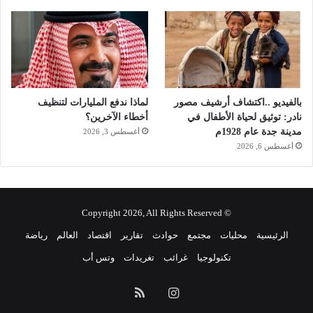
ف
بالفيديو ..اكتشاف أرشيف مصور
لماذا ندفع المليارات لتنظيف
نادر: توثيق لحياة الأطفال في
أخطاء الآخرين؟
مدينة جدة عام 1928م
أغسطس 3, 2026
أغسطس 6, 2026
© Copyright 2026, All Rights Reserved
الرئيسية
محليات
مجتمع
حوادث
تقارير
اقتصاد
العالم
رياضة
تكنولوجيا
غرائب
تغريدات
وتس أب
انستقرام
ملخص