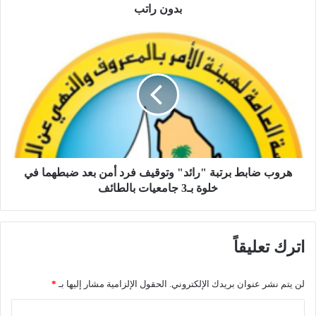
ت
بدون راتب
ل
ت
ه
ق
ر
ي
و
أ
ب
س
ض
ر
ا
ت
ب
ه
ط
ا
ب
ب
ر
هروب ضابط برتبة "رائد" وتوقيف فرد أمن بعد ضبطهما في
ع
ت
خلوة بـ3 جامعيات بالطائف
د
ب
1
ة
6
"
اترك تعليقاً
س
ر
ن
ا
ة
ئ
لن يتم نشر عنوان بريدك الإلكتروني.
الحقول الإلزامية مشار إليها بـ
*
ف
د
ي
"
ا