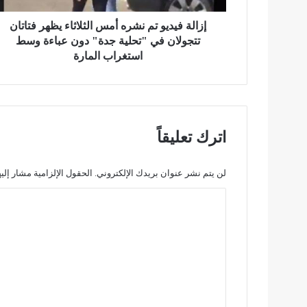
ي
و
إزالة فيديو تم نشره أمس الثلاثاء يظهر فتاتان
ت
تتجولان في "تحلية جدة" دون عباءة وسط
م
استغراب المارة
ن
ش
ر
ه
أ
اترك تعليقاً
م
س
ا
لن يتم نشر عنوان بريدك الإلكتروني.
الحقول الإلزامية مشار إليه
ل
ث
ا
ل
ل
ا
ت
ث
ا
ع
ء
ل
ي
ظ
ي