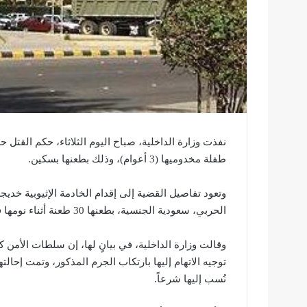
نفذت وزارة الداخلية، صباح اليوم الثلاثاء، حكم القتل ح
طفلة مخدوميها (3 أعوام)، وذلك بطعنها بسكين.
وتعود تفاصيل القضية إلى إقدام الخادمة الإثيوبية خ
الحربي، سعودية الجنسية، بطعنها 30 طعنة أثناء نومها في غرفة والديها، قبل أن تلوذ بالفرار.
وقالت وزارة الداخلية، في بيانٍ لها، إن سلطات الأمن
توجيه الاتهام إليها بارتكاب الجرم المذكور، وتمت إح
نُسب إليها شرعاً.