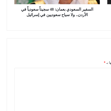
س
ع
السفير السعودي بعمان: 48 سجيناً سعودياً في
و
الأردن.. ولا سياح سعوديين في إسرائيل
د
ي
ب
ع
م
ا
ن
:
4
ا بـ
*
8
س
ج
ي
ن
اً
س
ع
و