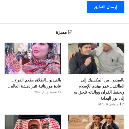
ة
ل
ك
ن
ب
مميزة
ي
ض
و
ا
و
ج
ه
ن
بالفيديو.. من المكسيك إلى
بالفيديو ..الطلاق بطعم الفرح..
ا
الطائف.. عمر يهتدي للإسلام
عادة موريتانية تثير دهشة العالم..
ويحفظ القرآن ووالدته تلحق به
أغسطس 6, 2026
إلى نور الهداية
أغسطس 6, 2026