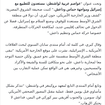
وتحت عنوان “
عواصم عربية لواشنطن: مستعدون للتطبيع مع
إسرائيل ومواجهة حماس وداعش
،” كتبت صحيفة الشروق المصرية:
“كشف وزير الخارجية الأمريكي، جون كيري، أن دولا في منطقة
الشرق الأوسط مستعدة للوقوف وصنع السلام مع إسرائيل، فضلا عن
الدخول في تحالف إقليمي جديد، لمكافحة الحركات المتطرفة،
خصوصا حركة حماس وتنظيم داعش.”
وقال كيري، فى كلمة له، أمام منتدى سابان السنوي لبحث العلاقات
الأمريكية ــ الإسرائيلية، نشرت على موقع الخارجية الأمريكية: “تبقى
منطقة الشرق الأوسط منقسمة على نحو عميق. ولكن حتمية التوحد
معا لمحاربة داعش، على نحو متكافئ للسنة والشيعة والأكراد
والمسيحيين، وغيرهم، هي فى الواقع تمكن عملية التقارب بين
الأشخاص.”
وتابع أمام المنتدى التابع لمعهد بروكينغز في واشنطن: “نتذكر بشكل
مأساوي قبل يومين فقط، عملية مقتل المصور الصحفي الأمريكي
لوك سومرز، والجنوب أفريقي بيير كوركي في اليمن، فداعش لا
يحتكر الإرهاب.”