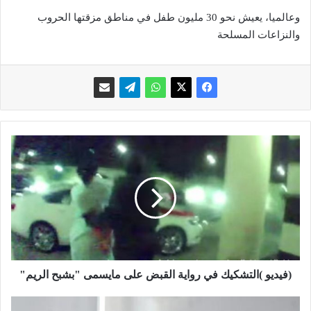
وعالميا، يعيش نحو 30 مليون طفل في مناطق مزقتها الحروب
والنزاعات المسلحة
(
ف
ي
د
ي
و
)
ا
ل
ت
(فيديو )التشكيك في رواية القبض على مايسمى "بشبح الريم"
ش
ك
خ