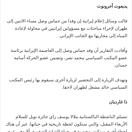
يديعوت أحرونوت
قالت وسائل إعلام إيرانية إن وفدا من حماس وصل مساء الاثنين إلى
طهران لإجراء مباحثات مع مسؤولين إيرانيين في محاولة لإعادة
المياه إلى مجاريها مع الجانب الإيراني.
وأفادت التقارير أن وفد حماس وصل إلى العاصمة الإيرانية برئاسة
عضو المكتب السياسي محمد نصر، وتضمن عضو الحركة أسامة
حمدان.
وتهدف الزيارة إلى التحضير لزيارة أخرى سيقوم بها رئيس المكتب
السياسي خالد مشعل لطهران لاحقا.
ذا غارديان
تتسلم الناشطة الباكستانية ملالا يوسف زاي جائزة نوبل للسلام
الأربعاء المقبل، والتي ستكون لحظة تاريخية في حياتها، غير أن هناك
لحظة أخرى ستكون محورية في حياة الشابة الصغيرة، ألا وهي عرض