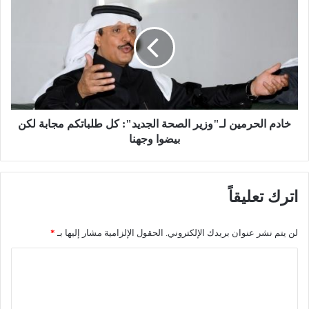
ي
ا
ك
د
ف
م
ي
ا
ر
ل
و
ح
ا
ر
ي
م
ة
ي
خادم الحرمين لـ"وزير الصحة الجديد": كل طلباتكم مجابة لكن
ا
ن
بيضوا وجهنا
ل
ل
ق
ـ
ب
"
اترك تعليقاً
ض
و
ع
ز
ل
ي
لن يتم نشر عنوان بريدك الإلكتروني.
الحقول الإلزامية مشار إليها بـ
*
ى
ر
م
ا
ا
ا
ل
ل
ي
ص
س
ح
ت