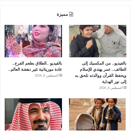
م
د
مميزة
ي
ن
ة
ا
ل
م
ن
و
بالفيديو.. من المكسيك إلى
بالفيديو ..الطلاق بطعم الفرح..
ر
الطائف.. عمر يهتدي للإسلام
عادة موريتانية تثير دهشة العالم..
ة
ويحفظ القرآن ووالدته تلحق به
أغسطس 6, 2026
إلى نور الهداية
أغسطس 6, 2026