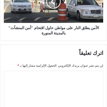
ت
ن
غ
ي
ل
ط
ق
ل
م
ق
ط
ا
الأمن يطلق النار على مواطن حاول اقتحام "أمن المنشآت"
ع
ل
بالمدينة المنورة
م
ن
ي
ا
“
ر
اترك تعليقاً
ش
ع
ا
ل
ط
ى
لن يتم نشر عنوان بريدك الإلكتروني.
الحقول الإلزامية مشار إليها بـ
*
ئ
م
ا
و
ا
ل
ا
ل
ن
ط
خ
ن
ت
ي
ح
ع
ل
ا
”
ل
و