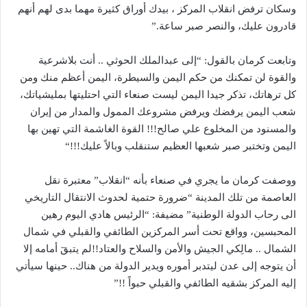
وسكان ترفض انقلاب المركز ، بيدك أوراق كثيرة مهما بدى لهم أنهم
قادرون عليك، والنصر صبر ساعة.”
وتابعت كرمان بالقول: “إلى عبدالملك الحوثي .. أنت بلاشرعية
والقوة لن تمكنك من حكم اليمن والسيطرة، اليمن أعظم منك ومن
كل ترهاتك، تذكر جيدا اليمن ليست صنعاء التي احتليتها بمليشياتك،
شعب اليمن يرفضك ويرفض مشروعك الممول والمدار من إيران
والمسنود من المخلوع علي صالح
!!!
القوة الغاشمة التي تهين بها
اليمن وتختبر صبر شعبها العظيم ستنقلب وبالاً عليك
!!!
“
ووصفت كرمان ما يجري في صنعاء بأنه “انقلاب” معتبرة نقل
العاصمة من تلك المدينة “ضرورة حتمية لحدوث الانتقال التاريخي
الى رحاب الدولة الوطنية” مضيفة: “الرئيس هادي اليوم رهين
المحبسين، وواقع تحت أسر المركزين الطائفي والقبلي في شمال
الشمال .. مالِكي الجيش والأمن والسلاح والعتاد
!!
لم يتبقٓ أمامه إلا
أن يتوجه إلى عدن ليتدبر أموره ويدير الدولة من هناك.. حينها سيأتي
إليه المركز بشقيه الطائفي والقبلي حبواً !!”