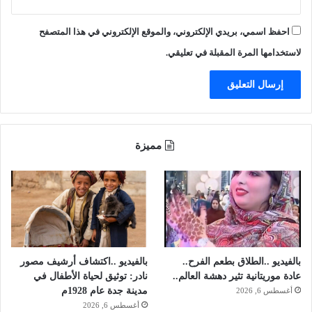
ل
ل
ة
ا
احفظ اسمي، بريدي الإلكتروني، والموقع الإلكتروني في هذا المتصفح
.
ج
.
ا
لاستخدامها المرة المقبلة في تعليقي.
ل
س
ر
ط
ا
ن
مميزة
ب
ا
س
ت
ه
د
ا
ف
بالفيديو ..الطلاق بطعم الفرح..
بالفيديو ..اكتشاف أرشيف مصور
ا
عادة موريتانية تثير دهشة العالم..
نادر: توثيق لحياة الأطفال في
ل
مدينة جدة عام 1928م
أغسطس 6, 2026
و
أغسطس 6, 2026