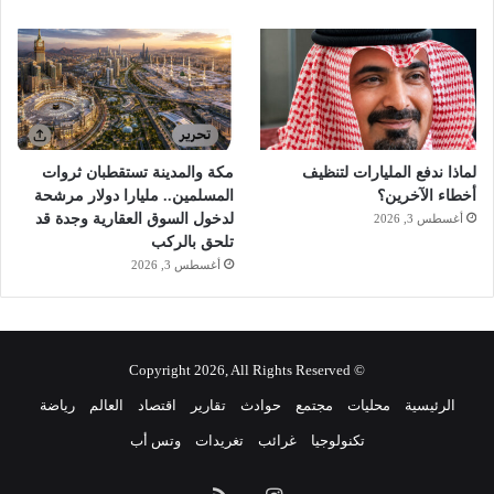
ر
م
ب
د
ق
ة
ع
ا
لماذا ندفع المليارات لتنظيف
مكة والمدينة تستقطبان ثروات
ل
أخطاء الآخرين؟
المسلمين.. مليارا دولار مرشحة
ي
لدخول السوق العقارية وجدة قد
أغسطس 3, 2026
ة
تلحق بالركب
أغسطس 3, 2026
© Copyright 2026, All Rights Reserved
الرئيسية
محليات
مجتمع
حوادث
تقارير
اقتصاد
العالم
رياضة
تكنولوجيا
غرائب
تغريدات
وتس أب