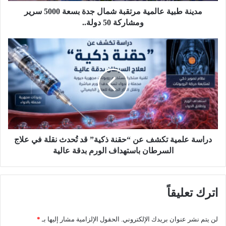
ة
ع
مدينة طبية عالمية مرتقبة شمال جدة بسعة 5000 سرير
ا
ومشاركة 50 دولة..
ل
م
د
ي
ر
ة
ا
م
س
ر
ة
ت
ع
ق
ل
ب
م
ة
ي
ش
ة
دراسة علمية تكشف عن “حقنة ذكية” قد تُحدث نقلة في علاج
م
ت
السرطان باستهداف الورم بدقة عالية
ا
ك
ل
ش
ج
ف
اترك تعليقاً
د
ع
ة
ن
ب
“
لن يتم نشر عنوان بريدك الإلكتروني.
الحقول الإلزامية مشار إليها بـ
*
س
ح