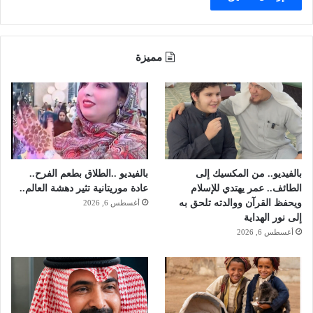
7
ا
أ
م
ل
"
ف
مميزة
ق
د
م
بالفيديو.. من المكسيك إلى
بالفيديو ..الطلاق بطعم الفرح..
الطائف.. عمر يهتدي للإسلام
عادة موريتانية تثير دهشة العالم..
ويحفظ القرآن ووالدته تلحق به
أغسطس 6, 2026
إلى نور الهداية
أغسطس 6, 2026