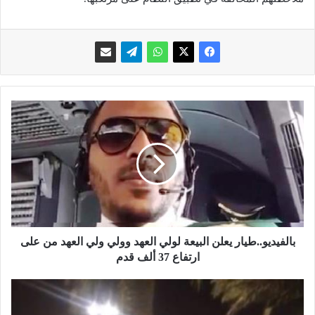
ب
ا
ل
ف
ي
د
ي
و
.
.
بالفيديو..طيار يعلن البيعة لولي العهد وولي ولي العهد من على
ط
ارتفاع 37 ألف قدم
ي
ا
ف
ر
ي
ي