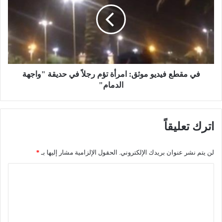
م
ع
ق
ل
ط
ن
ع
ا
ف
ل
ي
ب
د
ي
ي
في مقطع فيديو موثق: امرأة تؤم رجلاً في حديقة "واجهة
ع
و
الدمام"
ة
م
ل
و
و
ث
اترك تعليقاً
ل
ق
ي
:
ا
ا
لن يتم نشر عنوان بريدك الإلكتروني.
الحقول الإلزامية مشار إليها بـ
*
ل
م
ع
ر
ا
ه
أ
ل
د
ة
و
ت
ت
و
ؤ
ع
ل
م