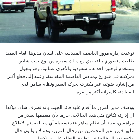
توعدت إدارة مرور العاصمة المقدسة على لسان مديرها العام العقيد
طلعت منصوري بالتحقيق مع مالك سيارة من نوع جيب شاص
يستخدم لوحتين إحداهما سعودية والأخرى عمانية، وهو يتجول
بمركبته في شوارع وميادين العاصمة المقدسة، وعمد إلى قطع أكثر
من إشارة ضوئية غير مكترث بحركة السير ونظام ساهر الذي
اصطادته كاميراته أكثر من مرة.
ووصف مدير المرور ما أقدم عليه قائد الجيب بأنه تصرف شاذ، مؤكدا
أن إدارته تكافح مثل هذه الحالات، جازما بأن معظمها يصدر من
مراهقين، مبينا أن نظام ساهر عند تسجيله أي مخالفة يتم الاطلاع
عليها فوريا عبر المختصين من رجال المرور، وهم لا يتوانون حال
ملاحظتهم المخالفة في تطبيق النظام على مرتكبها.