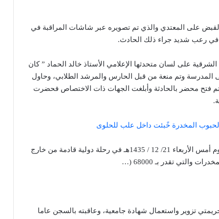
القبض على المعتدي والذي تم تصويره عبر شاشات المراقبة في
ل في رعب شديد جراء ذلك الحادث.
 الشرقية على لسان متحدثها الإعلامي الأستاذ خالد الحماد ” كان
ى المدرسة وتم منعة من قبل الحارس والمرشد الطلابي، وحاول
ذي تم فتح محضر بالحادثة وأبلغت الجهات ذات الاختصاص فحضرت
.
حبوب المخدرة خًبئت داخل علب للحلوى
كشفت مصادر صحفية أن جمارك مطار حائل ضبطت يوم أمس الأربعاء 21/ 12 / 1435هـ في رحلة دولية قادمة من خارج
والتي تقدر بـ 68000 (…
بجريمتي تزوير واستعمال شهادة جامعية، وعاقبته بالسجن عاما