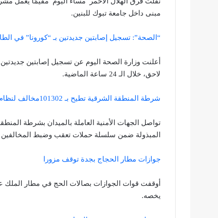
نقلت فرق الهلال الأحمر ‏ مساء اليوم ‏ مقيمًا يعم
مبنى داخل جامعة تبوك للبنين.
“الصحة”: تسجيل إصابتين جديدتين بـ “كورونا” في الط
أعلنت وزارة الصحة اليوم عن تسجيل إصابتين جديدتين
لاحق، خلال الـ 24 ساعة الماضية.
شرطة المنطقة الشرقية تطيح بـ 101302مخالف لنظام الإقامة والعمل خلال العام الجاري
تواصل الجهات الأمنية العاملة بالميدان بشرطة المنطقة
المبذولة ضمن سلسلة حملات تعقب وضبط المخالفين ل
جوازات مطار الحجاج بجدة توقف مزورا
أوقفت قوات الجوازات بصالات الحج في مطار الملك عبد
يخصه.