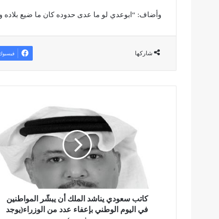
وأضاف: “ابوعدي لو ما عدى حدوده كان ما ضيع بلاده و
شاركها
فيسبوك
ك
ا
ت
ب
س
ع
و
د
ي
ي
كاتب سعودي يناشد الملك أن يبشّر المواطنين
ن
في اليوم الوطني بإعفاء عدد من الوزراء(يوجد
ا