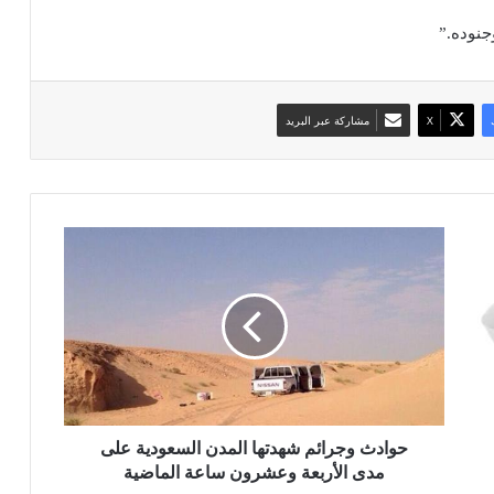
جنوده.”
‫X
مشاركة عبر البريد
ح
و
ا
د
ث
و
ج
ر
ا
ئ
حوادث وجرائم شهدتها المدن السعودية على
م
مدى الأربعة وعشرون ساعة الماضية
ش