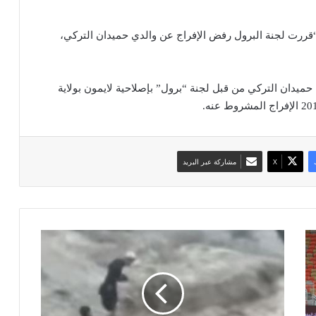
قررت لجنة البرول رفض الإفراج عن والدي حميدان التركي،
ميدان التركي من قبل لجنة “برول” بإصلاحية لايمون بولاية
‫X
مشاركة عبر البريد
ف
ي
د
ي
و
ي