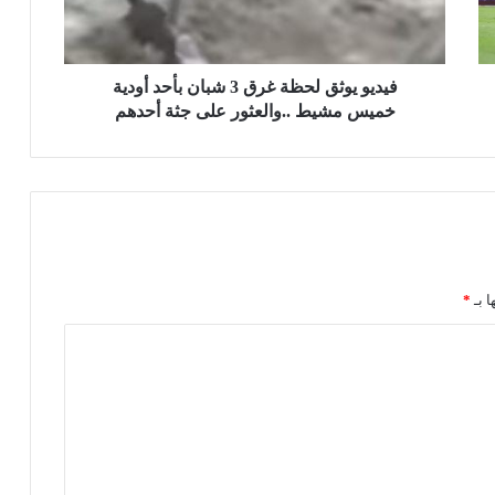
و
ث
ق
ل
فيديو يوثق لحظة غرق 3 شبان بأحد أودية
ح
خميس مشيط ..والعثور على جثة أحدهم
ظ
ة
غ
ر
ق
3
ش
ب
ا بـ
*
ا
ن
ب
أ
ح
د
أ
و