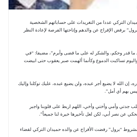
يدان التركي عددا من التغريدات على حساباتهم الشخصية
برول” برفض الإفراج عن والدهم وإتاحتها الفرصة لإعادة النظر
 ما قدر وحكم، والشكر له على ما قضى وأبرم”، مضيفا: “في
واليوم تساكبت الدموع وكأنما ألهمت صبر يعقوب حتى ابيضت
ه، إن الله لا يضيع أجر عبده، ولن يضيع عبده، عليك توكلنا وإليك
ليس بهم أي أمل”.
لب جدتي وأمي وأختي وأخي، اللهم اربط على قلوبنا واجبر
كي عن نصر أبي، لكن لعل تأخيرها خيرة لنا جميعاً”.
مشروط “برول” رفضت الأفراج عن والده حميدان التركي لقضاء