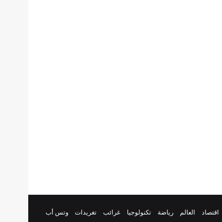
اقتصاد
العالم
رياضة
تكنولوجيا
غرائب
تغريدات
وتس أب