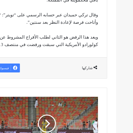
باقي محكمويته في المملكة.
وقال تركي حميدان عبر حسابه الرسمي على “تويتر”: “
وأتاحت فرصة لإعادة النظر بعد سنتين”.
ويعد هذا الرفض هو الثاني لطلب الأفراج المشروط عن ح
كولورادو الأمريكية التي سبقت ورفضت في منتصف 2013 الإفراج المشروط عنه.
شاركها
فيسبوك
ب
ا
ل
ص
و
ر