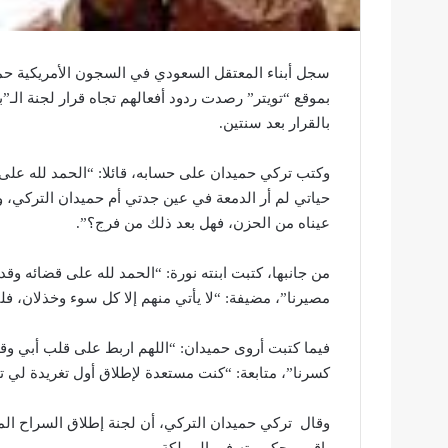
سجل أبناء المعتقل السعودي في السجون الأمريكية حم
بموقع “تويتر” رصدت ردود أفعالهم تجاه قرار لجنة الـ”
بالقرار بعد سنتين.
وكتب تركي حميدان على حسابه، قائلا: “الحمد لله على
حياتي لم أر الدمعة في عين جدتي أم حميدان التركي، 
عيناه من الحزن، فهل بعد ذلك من فرج؟”.
من جانبها، كتبت ابنته نورة: “الحمد لله على قضائه وقدر
مصيرنا”، مضيفة: “لا يأتي منهم إلا كل سوء وخذلان، ف
فيما كتبت أروى حميدان: “اللهم اربط على قلب أبي وق
كسرنا”، متابعة: “كنت مستعدة لإطلاق أول تغريدة لي تح
وقال تركي حميدان التركي، أن لجنة إطلاق السراح ال