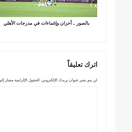
.
.
أ
ح
بالصور .. أحزان وإغماءات في مدرجات الأهلي
ز
ا
ن
و
إ
غ
اترك تعليقاً
م
ا
ء
لن يتم نشر عنوان بريدك الإلكتروني.
الحقول الإلزامية مشار إليه
ا
ا
ت
ف
ل
ي
ت
م
د
ع
ر
ل
ج