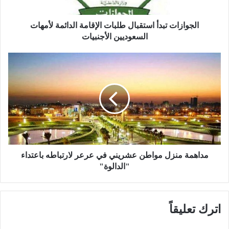
ت
ت
ب
الجوازات تبدأ استقبال طلبات الإقامة الدائمة لأمهات
د
السعوديين الأجنبيات
أ
ا
م
س
د
ت
ا
ق
ه
ب
م
ا
ة
ل
م
ط
ن
ل
ز
ب
ل
مداهمة منزل مواطن عشريني في عرعر لارتباطه باعتداء
ا
م
"الدالوة"
ت
و
ا
ا
ل
ط
اترك تعليقاً
إ
ن
ق
ع
ا