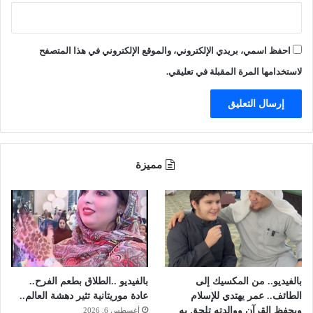
ي
ت
ي
د
ن
ا
احفظ اسمي، بريدي الإلكتروني، والموقع الإلكتروني في هذا المتصفح
ا
ء
ل
"
لاستخدامها المرة المقبلة في تعليقي.
أ
ا
ج
ل
ن
د
ب
ا
ي
ل
ا
و
مميزة
ت
ة
"
بالفيديو.. من المكسيك إلى
بالفيديو ..الطلاق بطعم الفرح..
الطائف.. عمر يهتدي للإسلام
عادة موريتانية تثير دهشة العالم..
ويحفظ القرآن ووالدته تلحق به
أغسطس 6, 2026