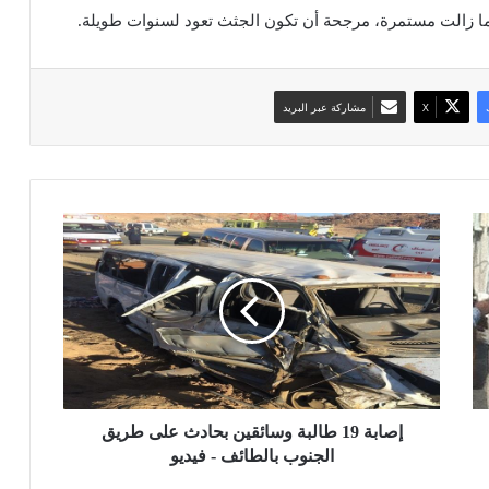
ما زالت مستمرة، مرجحة أن تكون الجثث تعود لسنوات طويلة.
‫X
مشاركة عبر البريد
إ
ص
ا
ب
ة
1
9
ط
ا
ل
إصابة 19 طالبة وسائقين بحادث على طريق
ب
الجنوب بالطائف - فيديو
ة