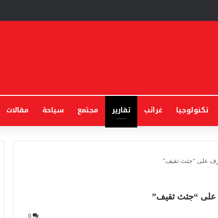
تكنولوجيا
غرائب
تقارير
مجتمع
سياحة
مقالات
رف على “جثث ثقيف”
 على “جثث ثقيف”
0