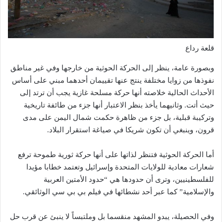
قلعة رداع
وبصورة عامة، ينظر إلى الحركة الحوثية من خارجها وفي غير مناطق
نفوذها من زوايا مختلفة ينتج عنها تقييمان أحدهما مبني على أساس
الأحداث الحالية خلاصته أنها حركة مسلحة غازية يجب أن ترتد إلى
حيث أتت. وثانيهما يأخذ بنظر الاعتبار أنها جزء من طائفة تاريخية
وتركيبة قبلية، بل جزء من ظاهرة حكمت شمال اليمن على مدى
قرون، وينبغي أن تكون شريكا في صياغة استقرار البلاد.
أما الحركة الحوثية فتنظر لذاتها على أنها حركة ثورية طموحة ترفع
شعارات معادية للولايات المتحدة وإسرائيل وتعتمد خطابا مؤيدا
للفلسطينيين، وترى أن حدودها هي “حدود الأمتين العربية
والإسلامية” كما عبر أحد نشطائها في فيلم بي بي سي الوثائقي.
وفي الحصيلة، يبدو المشهد منقسما بل وملتبساً لا ينبئ عن قرب حل