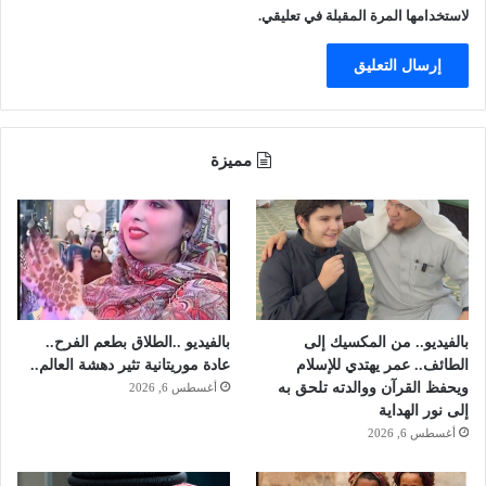
م
ع
لاستخدامها المرة المقبلة في تعليقي.
ا
م
ل
ه
و
ف
ع
ي
ل
خ
ة
م
مميزة
ل
ي
أ
س
ف
م
ر
ش
ا
ي
د
ط
ق
(
و
ص
بالفيديو.. من المكسيك إلى
بالفيديو ..الطلاق بطعم الفرح..
ا
و
الطائف.. عمر يهتدي للإسلام
عادة موريتانية تثير دهشة العالم..
ت
ر
ويحفظ القرآن ووالدته تلحق به
أغسطس 6, 2026
ا
)
إلى نور الهداية
ل
أغسطس 6, 2026
ح
ر