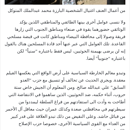
من أعمال العنف اغتيال الشخصية البارزة محمد عبدالملك المتوكل
ولا ننسى عوامل أخرى بينها الطائفي والمناطقي اللذين يؤكد
الوثائقي حضورهما بقوة في صنعاء ومناطق الجنوب التي زارها
فريقة وصولا إلى محافظة البيضاء ومناطق كانت في قبضة مسلحي
القاعدة. تلك العوامل التي عبر عنها أحد قادة المسلحين هناك بالقول
إنه لن يرضى بهيمنة الحوثيين، ليس فقط باعتباره “سنياً” لكن
باعتباره “جنوبياً” أيضا.
وتبدو معالم الخارطة السياسية على أرض الواقع التي يعكسها الفيلم
معقدة. ويجري الحديث عن تحالف أو تنسيق مع حزب “العدو
السابق” علي عبدالله صالح. ومن المعلوم أن الجيش خاض ستة
حروب، أثناء حكمه، ضد الحوثيين، الذين ساهموا في الانتفاضة التي
أطاحت به وأدت الى استفادتهم من فراغ السلطة ليمددوا من
سيطرتهم في محافظتي صعدة وكذلك عمران حيث معاقل آل الأحمر
من قبائل حاشد. وعلى النقيض من ذلك تبدو العلاقة على قدر كبير
من العداء مع القوى السياسية الأخرى، خصوصا حزب الإصلاح