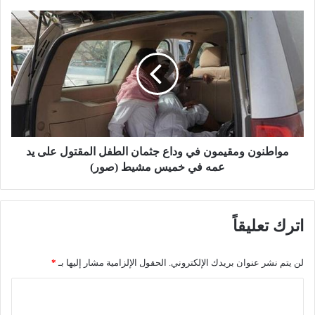
س
ت
م
ي
و
ن
ا
خ
ط
ر
ن
و
و
ف
ن
اً
و
م
م
ص
ق
مواطنون ومقيمون في وداع جثمان الطفل المقتول على يد
ح
ي
عمه في خميس مشيط (صور)
و
م
ب
و
ة
ن
اترك تعليقاً
ب
ف
ا
ي
ل
و
لن يتم نشر عنوان بريدك الإلكتروني.
الحقول الإلزامية مشار إليها بـ
*
ز
د
ا
ا
ا
م
ع
ل
ل
ج