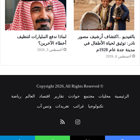
س
ا
ل
و
ط
ن
بالفيديو ..اكتشاف أرشيف مصور
لماذا ندفع المليارات لتنظيف
ي
نادر: توثيق لحياة الأطفال في
أخطاء الآخرين؟
مدينة جدة عام 1928م
أغسطس 3, 2026
أغسطس 6, 2026
© Copyright 2026, All Rights Reserved
الرئيسية
محليات
مجتمع
حوادث
تقارير
اقتصاد
العالم
رياضة
تكنولوجيا
غرائب
تغريدات
وتس أب
انستقرام
ملخص
الموقع