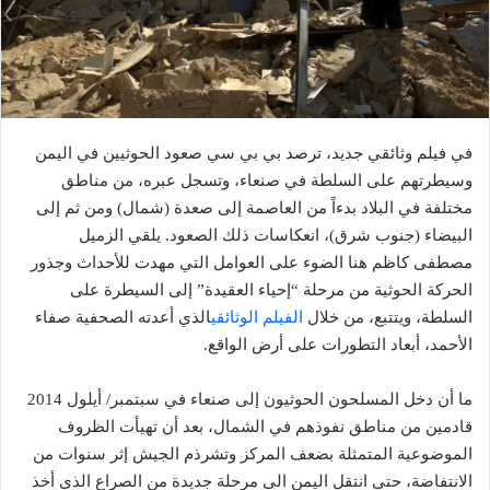
في فيلم وثائقي جديد، ترصد بي بي سي صعود الحوثيين في اليمن
وسيطرتهم على السلطة في صنعاء، وتسجل عبره، من مناطق
مختلفة في البلاد بدءاً من العاصمة إلى صعدة (شمال) ومن ثم إلى
البيضاء (جنوب شرق)، انعكاسات ذلك الصعود. يلقي الزميل
مصطفى كاظم هنا الضوء على العوامل التي مهدت للأحداث وجذور
الحركة الحوثية من مرحلة “إحياء العقيدة” إلى السيطرة على
السلطة، ويتتبع، من خلال
الفيلم الوثائقي
الذي أعدته الصحفية صفاء
الأحمد، أبعاد التطورات على أرض الواقع.
ما أن دخل المسلحون الحوثيون إلى صنعاء في سبتمبر/ أيلول 2014
قادمين من مناطق نفوذهم في الشمال، بعد أن تهيأت الظروف
الموضوعية المتمثلة بضعف المركز وتشرذم الجيش إثر سنوات من
الانتفاضة، حتى انتقل اليمن الى مرحلة جديدة من الصراع الذي أخذ