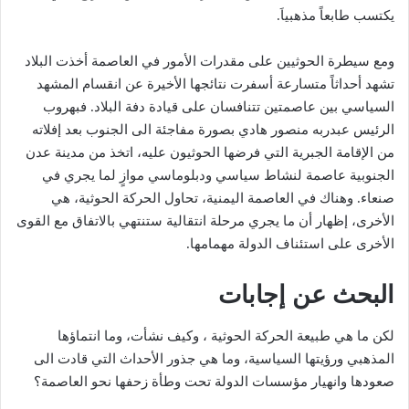
يكتسب طابعاً مذهبياَ.
ومع سيطرة الحوثيين على مقدرات الأمور في العاصمة أخذت البلاد
تشهد أحداثاً متسارعة أسفرت نتائجها الأخيرة عن انقسام المشهد
السياسي بين عاصمتين تتنافسان على قيادة دفة البلاد. فبهروب
الرئيس عبدربه منصور هادي بصورة مفاجئة الى الجنوب بعد إفلاته
من الإقامة الجبرية التي فرضها الحوثيون عليه، اتخذ من مدينة عدن
الجنوبية عاصمة لنشاط سياسي ودبلوماسي موازٍ لما يجري في
صنعاء. وهناك في العاصمة اليمنية، تحاول الحركة الحوثية، هي
الأخرى، إظهار أن ما يجري مرحلة انتقالية ستنتهي بالاتفاق مع القوى
الأخرى على استئناف الدولة مهمامها.
البحث عن إجابات
لكن ما هي طبيعة الحركة الحوثية ، وكيف نشأت، وما انتماؤها
المذهبي ورؤيتها السياسية، وما هي جذور الأحداث التي قادت الى
صعودها وانهيار مؤسسات الدولة تحت وطأة زحفها نحو العاصمة؟