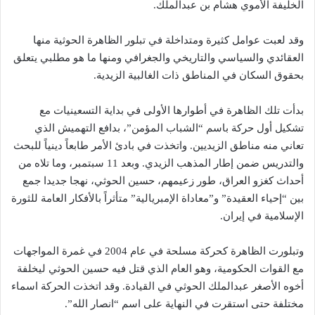
الخليفة الأموي هشام بن عبدالملك.
وقد لعبت عوامل كثيرة ومتداخلة في تبلور الظاهرة الحوثية منها
العقائدي والسياسي والتاريخي والجغرافي ومنها ما هو مطلبي يتعلق
بحقوق السكان في المناطق ذات الغالبية الزيدية.
بدأت تلك الظاهرة في أطوارها الأولى في بداية التسعينيات مع
تشكيل أول حركة باسم “الشباب المؤمن”، بدافع التهميش الذي
تعاني منه مناطق الزيديين. واتخذت في بادئ الأمر طابعاً دينياً للبحث
والتدريس ضمن إطار المذهب الزيدي. وبعد 11 سبتمبر، وما تلاه من
أحداث كغزو العراق، طور زعيمهم، حسين الحوثي، نهجا جديدا جمع
بين “إحياء العقيدة” و”معاداة الإمبريالية” متأثراً بالأفكار العامة للثورة
الإسلامية في إيران.
وتبلورت الظاهرة كحركة مسلحة في عام 2004 في غمرة المواجهات
مع القوات الحكومية، وهو العام الذي قتل فيه حسين الحوثي ليخلفة
أخوه الأصغر عبدالملك الحوثي في القيادة. وقد اتخذت الحركة اسماء
مختلفة حتى استقرت في النهاية على اسم “انصار الله”.