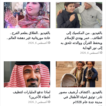
م
ة
ن
"
ع
أ
ن
ث
ا
ن
ق
ا
ي
ء
بالفيديو.. من المكسيك إلى
بالفيديو ..الطلاق بطعم الفرح..
د
م
الطائف.. عمر يهتدي للإسلام
عادة موريتانية تثير دهشة العالم..
ا
ش
ويحفظ القرآن ووالدته تلحق به
أغسطس 6, 2026
ل
ا
إلى نور الهداية
غ
ه
أغسطس 6, 2026
ض
د
ب
ة
ص
و
ر
و
ر
خ
بالفيديو ..اكتشاف أرشيف مصور
لماذا ندفع المليارات لتنظيف
ص
نادر: توثيق لحياة الأطفال في
أخطاء الآخرين؟
ة
مدينة جدة عام 1928م
أغسطس 3, 2026
ق