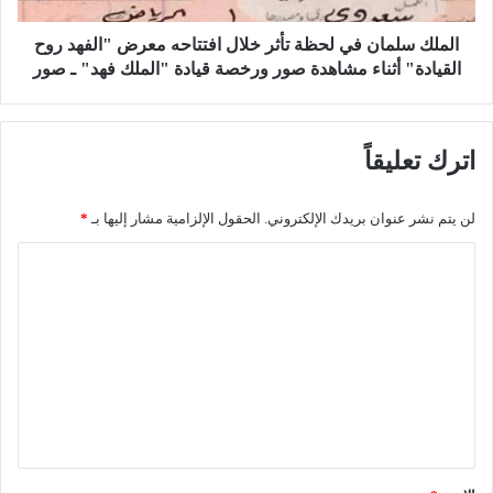
ة
ا
خ
ن
الملك سلمان في لحظة تأثر خلال افتتاحه معرض "الفهد روح
ا
ف
القيادة" أثناء مشاهدة صور ورخصة قيادة "الملك فهد" ـ صور
ص
ي
ة
ل
.
ح
اترك تعليقاً
.
ظ
و
ة
ع
ت
لن يتم نشر عنوان بريدك الإلكتروني.
الحقول الإلزامية مشار إليها بـ
*
ا
أ
ص
ث
ا
ف
ر
ل
ة
خ
ا
ل
ت
ل
ا
ع
ح
ل
ز
ا
ل
م
ف
ي
"
ت
ق
ت
ت
ح
ا
*