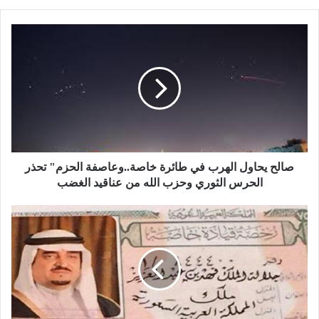
ص
ا
ل
ح
ي
ح
ا
و
ل
ا
صالح يحاول الهرب في طائرة خاصة..وعاصفة الحزم" تحذر
ل
الحرس الثوري وحزب الله من عناقيد الغضب
ه
ر
ا
ب
ل
ف
م
ي
ل
ط
ك
ا
س
ئ
ل
ر
م