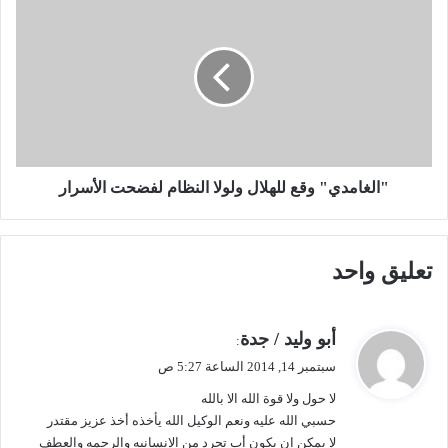
ص
ا
ل
ل
ا
غ
ل
ا
م
م
ع
د
ل
ي
م
"
ا
و
"الغامدي" وقع للهلال ولولا النظام لفضحت الأسرار
ل
ق
م
ع
ع
ل
تعليق واحد
ت
ل
د
ه
ى
ل
ع
ا
ي
أبو وليد / جدة
:
ل
ل
ق
سبتمبر 14, 2014 الساعة 5:27 ص
ى
و
و
ا
ل
لا حول ولا قوة الله الا بالله
ل
ل
و
حسبي الله عليه ونعم الوكيل الله يأخذه أخذ عزيز مقتدر
ط
ل
لا يمكن ان يكون أب تجرد من الانسانيه والرحمه والعطف