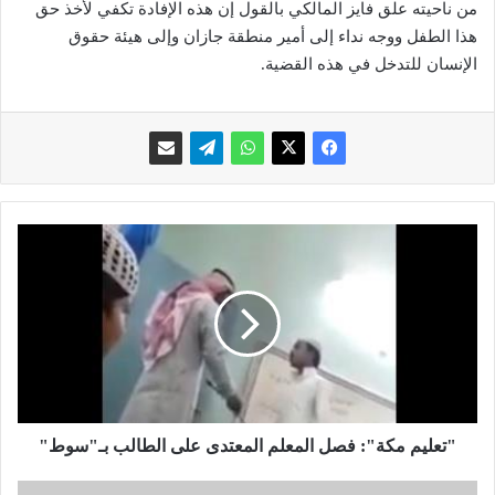
من ناحيته علق فايز المالكي بالقول إن هذه الإفادة تكفي لأخذ حق
هذا الطفل ووجه نداء إلى أمير منطقة جازان وإلى هيئة حقوق
الإنسان للتدخل في هذه القضية.
"
ت
ع
ل
ي
م
م
ك
ة
"
"تعليم مكة": فصل المعلم المعتدى على الطالب بـ"سوط"
:
ف
"