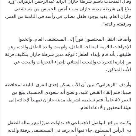
وقال المتحدث باسم شرطة جازان الرائد عبدالرحمن الزهراني”ورد
بلاغ إلى شرطة مدينة جازان مساء أمس الخميس من مستشفى
جازان العام، يفيد بوجود طفل مصاب في رأسه في الثامنة من العمر،
وبرفقته والدته”.
وأضاف: انتقل المختصون فوراً إلى المستشفى العام، واتخذوا
الإجراءات اللازمة لمعالجة الطفل، واتهمت والدة الطفل والده، وهو
طليقها، بأنه قام بإيذاء الطفل؛ فوجّه مدير شرطة جازان بتكليف فرقة
من إدارة التحريات والبحث الجنائي بإجراء التحريات والبحث عن
الأب المذكور.
وأردف “الزهراني”: تبين أن الأب يسكن إحدى القرى التابعة لمحافظة
صبيا؛ فتم إلقاء القبض عليه، واتضح أنه سعودي الجنسية، يبلغ من
العمر 49 عاماً، فتم تسليمه لشرطة مدينة جازان تمهيداً لإحالته إلى
هيئة التحقيق والادعاء العام.
وكانت مواقع التواصل الاجتماعي قد تداولت صورًا مع رسالة للطفل
ذي الرأس المسلوخ، جاء فيها أنه يرقد في المستشفى برفقة والدته