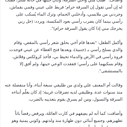
وأضاف: “طلب مني وأخي السرقة، وكان حينها في حالة سُكر، فقلت
له إن أمي تقول إن السرقة حرام؛ فربط على عيني وفمي بقماش،
وجردني من ملابسي، وأدخلني الحمام، وترك الماء يُسكب على
رأسي بينما كان يضرب رأسي بعود المكنسة، ويردد: (خل ربي
يخرجك مني إذا كان يقول السرقة حرام)”.
وأكمل الطفل: “بعدها قام أخي بحلق شعر رأسي بالمقص، وقام
والدي بسلخ رأسي بـ (جنبية)، وبعدها فتح الغطاء عن عيني فوجدت
فروة رأسي في الأرض والدماء تحيط بي، فأخذ كرولكس وفلاش،
وقام بسكبهما على رأسي؛ ففقدت الوعي حينها، ولم أفق إلا
بالمستشفى”.
وقالت أم المعنف علي ولدي من طليقي سبعة أبناء، وأنا منفصلة عنه
منذ سنوات عدة. وطليقي لديه تصرفات غريبة؛ إذ كان يعلّم أبناءه
السرقة والتسول، ومن لم يسرق يقوم بتعذيبه بالضرب.
وأضافت: كما أنه لم يضِفهم في كارت العائلة، ويرفض رفضاً باتاً
تطهيرهم، وجميع أبنائي دون طهارة منذ ولدتهم. وكوني يمنية وهو