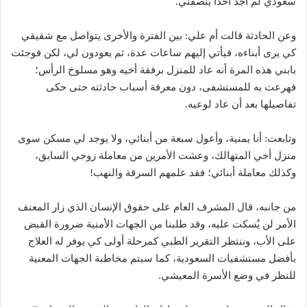
سعودي لم أجد أحداً ينصفني.
وعن الحادثة قالت أم علي: بين الفترة والأخرى يتواصل مع شقيقي
كي يرى أبناءه، فيأتي إليهم ساعات عدة، ثم يعودون لي، لكن فوجئت
بابني هذه المرة أنه عاد للمنزل برفقة أخيه وهو مسلوخ الرأس؛
فهرعت به للمستشفى، دون معرفة أسباب حادثته حتى حكى
تفاصيلها بعد أن عاد لوعيه.
وتابعت: أنا يمنية، وأعول سبعة من أبنائي، ولا يوجد لي مسكن سوى
منزل أخي المتهالك، وعشت الأمرين من معاملة زوجي السابق،
وكذلك معاملة أبنائي؛ فقد علمهم السرقة والنهب!
من جانبه، قال المشرف العام على حقوق الإنسان الذي زار المعنف
الأمر لن يُسكت عليه، وقد طلبنا من الجهات الأمنية ضرورة القبض
على الأب، وننتظر التقرير الطبي كمرحلة أولى كي يوفر له العلاج
بأفضل مستشفيات السعودية، كما سيتم مخاطبة الجهات المعنية
للنظر في وضع الأسرة المعيشي.