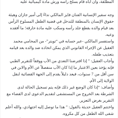
المطلقة، وأن أباه قام بسلخ رأسه ورش مادة كيميائية عليه
وجه سفير الإنسانية الفنان فايز المالكي نداءً إلى أمير جازان وهيئة
حقوق الإنسان بالمنطقة للتدخل في قضية الطفل المسلوخ الرأس
بعد قيام والده بقطع جلد رأسه وسكب عليه مادة حارقة؛ ما أفقده
وعيه.
واستفسر المالكي -عبر حسابه في “تويتر”- من المحامي محمد
العقيل عن الإجراء القانوني الذي يمكن اتخاذه ضد والده بعد قيامه
بتعذيب طفله.
وأجاب العقيل: ” إذا افترضنا التعدي من الأب ووفقاً للتقرير الطبي
فإنه يؤخذ بعين الاعتبار ما إذا كان الأب منفصلاً عن الأم والابن في
سن أقل من 7 سنوات، فيعد دليلاً يقدم إلى الجهة القضائية لنقل
الولاية إلى الأم.
وأضاف: “إذا كان الوضع غير ذلك فإنه يتم تسجيل الحالة لدى
الشرطة بعد الخروج من المستشفى لتقديم الدعوى لدى القضاء مع
التقرير بغرض التعزير.
واختتم العقيل حديثة بالقول: ” هذا ما توصل إليه اجتهادي، والله أعلم
شفى الله الطفل من كل مكروه.