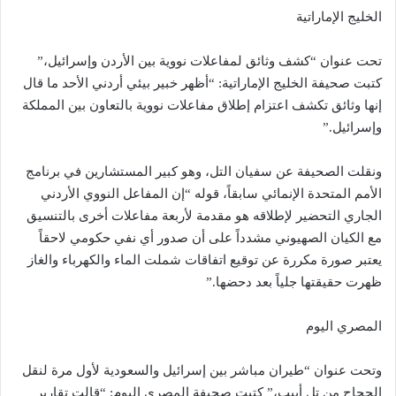
الخليج الإماراتية
تحت عنوان “كشف وثائق لمفاعلات نووية بين الأردن وإسرائيل،”
كتبت صحيفة الخليج الإماراتية: “أظهر خبير بيئي أردني الأحد ما قال
إنها وثائق تكشف اعتزام إطلاق مفاعلات نووية بالتعاون بين المملكة
وإسرائيل.”
ونقلت الصحيفة عن سفيان التل، وهو كبير المستشارين في برنامج
الأمم المتحدة الإنمائي سابقاً، قوله “إن المفاعل النووي الأردني
الجاري التحضير لإطلاقه هو مقدمة لأربعة مفاعلات أخرى بالتنسيق
مع الكيان الصهيوني مشدداً على أن صدور أي نفي حكومي لاحقاً
يعتبر صورة مكررة عن توقيع اتفاقات شملت الماء والكهرباء والغاز
ظهرت حقيقتها جلياً بعد دحضها.”
المصري اليوم
وتحت عنوان “طيران مباشر بين إسرائيل والسعودية لأول مرة لنقل
الحجاج من تل أبيب،” كتبت صحيفة المصري اليوم: “قالت تقارير