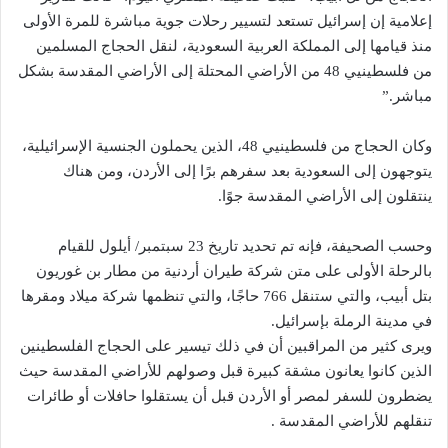
إعلامية إن إسرائيل تستعد لتسيير رحلات جوية مباشرة للمرة الأولى
منذ قيامها إلى المملكة العربية السعودية، لنقل الحجاج المسلمين
من فلسطينيي 48 من الأراضي المحتلة إلى الأراضي المقدسة بشكل
مباشر.”
وكان الحجاج من فلسطينيي 48، الذين يحملون الجنسية الإسرائيلية،
يتوجهون إلى السعودية بعد سفرهم برًا إلى الأردن، ومن هناك
ينتقلون إلى الأراضي المقدسة جوًا.
وحسب الصحيفة، فإنه تم تحديد تاريخ 23 سبتمبر/ أيلول للقيام
بالرحلة الأولى على متن شركة طيران أردنية من مطار بن غوريون
بتل أبيب، والتي ستنقل 766 حاجًا، والتي تنظمها شركة ميلاد ومقرها
في مدينة الرملة بإسرائيل.
ويرى كثير من المراقبين أن في ذلك تيسير على الحجاج الفلسطينين
الذين كانوا يعانون مشقة كبيرة قبل وصولهم للأراضي المقدسة حيث
يضطرون للسفر لمصر أو الأردن قبل أن يستقلوا حافلات أو طائرات
تنقلهم للأراضي المقدسة .