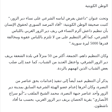
الوطن الكويتية
وتحت عنوان “داعش يفرض لباسه الشرعي على نساء دير الزور،”
كتبت صحيفة الوطن الكويتية: “أفاد المرصد السوري لحقوق الإنسان
بأن تنظيم داعش ألزم النساء في ريف دير الزور الغربي باللباس
الشرعي، كما أقر التنظيم على من لا تلتزم باللباس عقوبة ومخالفة
قدرها 5000 ليرة سورية.”
وكان التنظيم داهم، الجمعة، أكثر من 50 منزلاً في بلدة الشعفة بريف
دير الزور الشرقي، واعتقل العديد من الشباب، كما عمد إلى صلب
بعض الشباب الذين اتهمهم بالردة.
يذكر أن التنظيم عمد أيضاً إلى تنفيذ إعدامات بحق عناصر من
النصرة، وكان آخرها إعدام عضو الهيئة الشرعية السابق بمدينة دير
الزور وأحد عناصر جبهة النصرة، محمد الشيخ الملقب بـ”أبو سراج
الأنصاري” بقرية الحصان بريف دير الزور الغربي، بحسب ما أفاد
ناشطون.