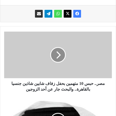
م
ص
ر
.
.
ح
ب
س
1
0
مصر.. حبس 10 متهمين بحفل زفاف شابين شاذين جنسيا
م
بالقاهرة.. والبحث جار عن أحد الزوجين
ت
ه
ز
م
ي
ي
ا
ن