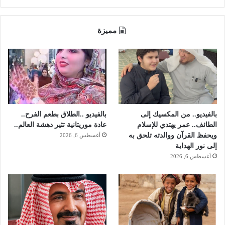
ع
ر
ن
أ
مميزة
ح
د
ا
ل
ز
و
ج
ي
بالفيديو.. من المكسيك إلى
بالفيديو ..الطلاق بطعم الفرح..
ن
الطائف.. عمر يهتدي للإسلام
عادة موريتانية تثير دهشة العالم..
ويحفظ القرآن ووالدته تلحق به
أغسطس 6, 2026
إلى نور الهداية
أغسطس 6, 2026