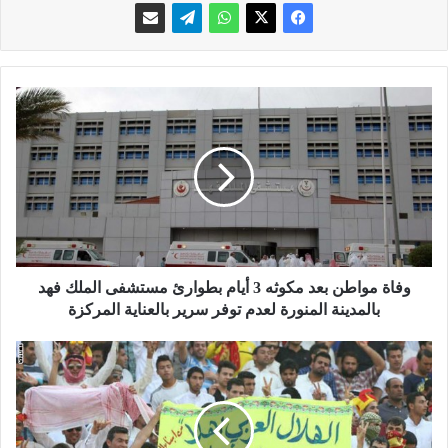
و
ف
ا
ة
م
و
ا
ط
ن
ب
وفاة مواطن بعد مكوثه 3 أيام بطوارئ مستشفى الملك فهد
ع
بالمدينة المنورة لعدم توفر سرير بالعناية المركزة
د
م
ش
ك
ب
و
ا
ث
ب
ه
ا