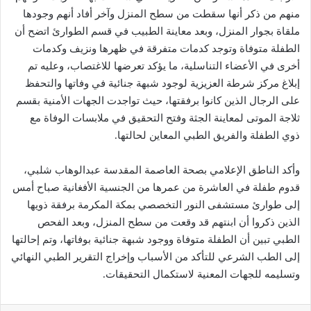
منهم من ذكر أنها سقطت من سطح المنزل وآخر أفاد أنهم وجودها
ملقاة بجوار المنزل، وبعد معاينة الطبيب في قسم الطوارئ اتضح أن
الطفلة متوفاة وتوجد كدمات متفرقة في ظهرها ونزيف وكدمات
أخرى في الأعضاء التناسلية، ما يؤكد تعرضها للاغتصاب، وعليه تم
إبلاغ مركز شرطة العزيزية لوجود شبهة جنائية في وفاتها والتحفظ
على الرجال الذين كانوا برفقتها، حيث تواجدت الجهات الأمنية بقسم
ثلاجة الموتى لمعاينة الجثة وفتح التحقيق في ملابسات الوفاة مع
ذوي الطفلة والفريق الطبي المعاين لحالتها.
وأكد الناطق الإعلامي بصحة العاصمة المقدسة عبدالوهاب شلبي،
قدوم طفلة في العاشرة من عمرها من الجنسية الأفغانية صباح أمس
إلى طوارئ مستشفى النور التخصصي بمكة المكرمة برفقة ذويها
الذين ذكروا أن ابنتهم قد وقعت من سطح المنزل، وبعد الفحص
الطبي تبين أن الطفلة متوفاة ووجود شبهة جنائية بوفاتها، وتم إحالتها
إلى الطب الشرعي للتأكد من الأسباب وإخراج التقرير الطبي النهائي
وتسليمه للجهات المعنية لاستكمال التحقيقات.