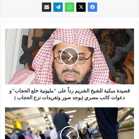
ق
ص
ي
د
ة
م
ب
ك
ي
ة
قصيدة مبكية للشيخ الشريم رداً على "مليونية خلع الحجاب"و
ل
دعوات كاتب مصري (يوجد صور وتغريدات نزع الحجاب )
ل
ش
ك
ي
ل
خ
ب
ا
ي
ل
ع