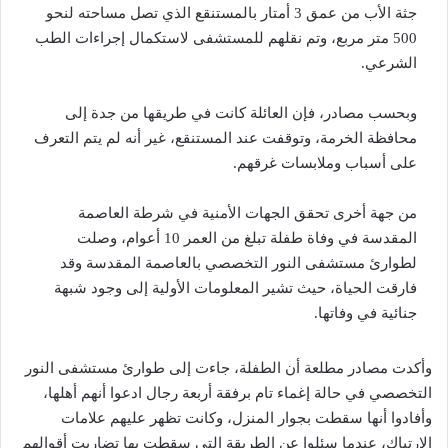
جثة الأب من عمق 3 أمتار بالمستنقع الذي تصل مساحته لنحو
500 متر مربع، وتم نقلهم للمستشفى لاستكمال إجراءات الطب
الشرعي.
وبحسب مصادر، فإن العائلة كانت في طريقها من جدة إلى
محافظة الخرمة، وتوقفت عند المستنقع، غير أنه لم يتم التعرف
على أسباب وملابسات غرقهم.
من جهة أخرى تحقق الجهات الأمنية في شرطة العاصمة
المقدسة في وفاة طفلة تبلغ من العمر 10 أعوام، وصلت
لطوارئ مستشفى النور التخصصي بالعاصمة المقدسة وقد
فارقت الحياة، حيث تشير المعلومات الأولية إلى وجود شبهة
جنائية في وفاتها.
وأكدت مصادر مطلعة أن الطفلة، جاءت إلى طوارئ مستشفى النور
التخصصي في حالة إغماء تام برفقة أربعة رجال ادعوا أنهم أهلها،
وأفادوا أنها سقطت بجوار المنزل، وكانت تظهر عليهم علامات
الارتباك، عندما سئلوا عن الطريقة التي سقطت بها تضاربت أقوالهم