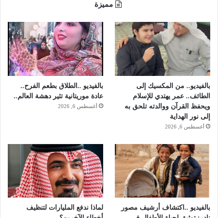
مميزة
ي
و
ج
د
ص
و
ر
و
بالفيديو.. من المكسيك إلى
بالفيديو ..الطلاق بطعم الفرح..
ت
الطائف.. عمر يهتدي للإسلام
عادة موريتانية تثير دهشة العالم..
غ
ويحفظ القرآن ووالدته تلحق به
أغسطس 6, 2026
ر
إلى نور الهداية
ي
أغسطس 6, 2026
د
ا
ت
ن
ز
ع
ا
ل
بالفيديو ..اكتشاف أرشيف مصور
لماذا ندفع المليارات لتنظيف
ح
نادر: توثيق لحياة الأطفال في
أخطاء الآخرين؟