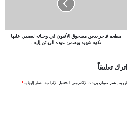
ف
ا
ي
خ
ر
ر
ف
ي
ع
د
مطعم فاخر يدس مسحوق الأفيون في وجباته ليضفي عليها
و
س
نكهة شهية ويضمن عودة الزبائن إليه .
ن
م
د
س
ع
ح
اترك تعليقاً
و
و
ى
ق
ض
ا
لن يتم نشر عنوان بريدك الإلكتروني.
الحقول الإلزامية مشار إليها بـ
*
د
ل
ق
أ
ا
ر
ف
ل
ا
ي
ر
و
ت
ن
ن
ع
ق
ف
ل
ل
ي