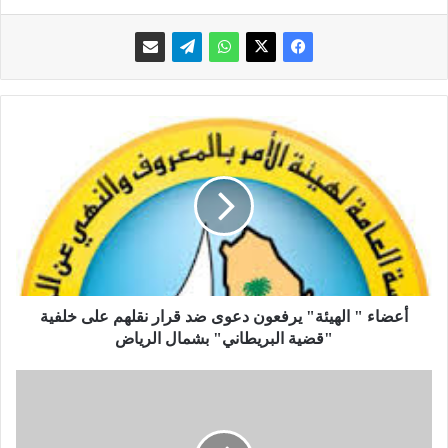
أ
ع
ض
ا
ء
"
ا
ل
أعضاء " ​ال​هيئة​"​ ​يرفعون دعوى ضد قرار نقلهم على خلفية
ه
"قضية البريطاني"​ بشمال الرياض​
ي
ئ
م
ة
ط
ع
"
م