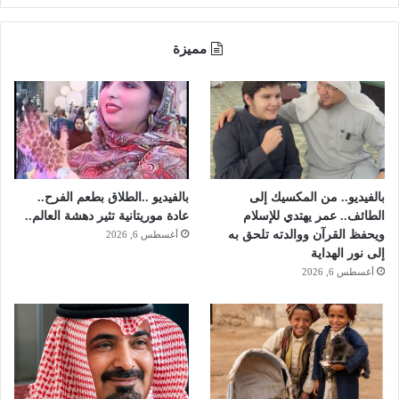
ا
ه
ن
ي
ي
ة
مميزة
"
و
ي
ب
ض
ش
م
م
ن
ا
ع
ل
و
ا
د
بالفيديو.. من المكسيك إلى
بالفيديو ..الطلاق بطعم الفرح..
ل
ة
الطائف.. عمر يهتدي للإسلام
عادة موريتانية تثير دهشة العالم..
ر
ا
ويحفظ القرآن ووالدته تلحق به
أغسطس 6, 2026
ي
ل
إلى نور الهداية
ا
ز
أغسطس 6, 2026
ض
ب
ا
ئ
ن
إ
ل
ي