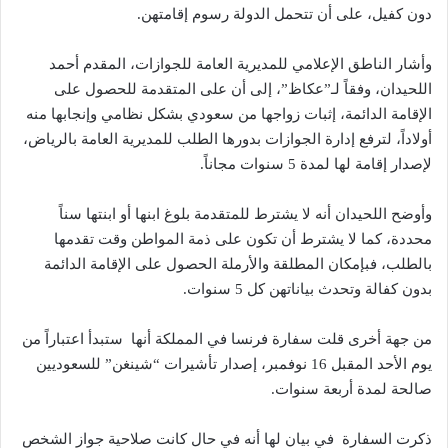
دون كفيل، على أن تتحمل الدولة رسوم إقامتهن.
وأشار الناطق الإعلامي للمديرية العامة للجوازات، المقدم أحمد
اللحيدان، وفقاً لـ”عكاظ”، إلى أن على المتقدمة للحصول على
الإقامة الدائمة، إثبات زواجها من سعودي بشكل نظامي وإنجابها منه
أولاداً، لترفع إدارة الجوازات بدورها الطلب للمديرية العامة بالرياض،
لإصدار إقامة لها لمدة 5 سنوات مجاناً.
وأوضح اللحيدان أنه لا يشترط للمتقدمة بلوغ ابنها أو ابنتها سناً
محددة، كما لا يشترط أن تكون على ذمة المواطن وقت تقدمها
بالطلب، فبإمكان المطلقة والأرملة الحصول على الإقامة الدائمة
بدون كفالة وتحدث بياناتهن كل 5 سنوات.
من جهة أخرى قلت سفارة فرنسا في المملكة أنها ستبدأ اعتباراً من
يوم الأحد المقبل 16 نوفمبر، إصدار تأشيرات “شينغن” للسعوديين
صالحة لمدة أربعة سنوات.
ذكرت السفارة في بيان لها أنه في حال كانت صلاحية جواز الشخص