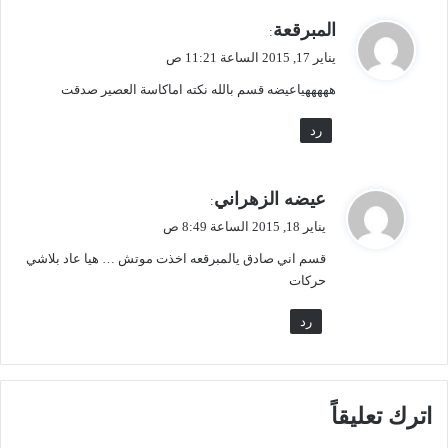
ا
ي
المبرقعة
م
:
ق
ا
يناير 17, 2015 الساعة 11:21 ص
و
ت
هههههياعيضه قسم بالله نكته اماكاسة العصير صدقت
ل
ل
ه
رد
م
ب
ـ
ي
عيضه الزهراني
"
:
ق
ا
يناير 18, 2015 الساعة 8:49 ص
ل
و
قسم اني صادق يالمبرقعه اخذت موتش … هيا عاد بلاشي
ت
ل
حركات
ع
ا
رد
ط
ف
ا
ل
م
اترك تعليقاً
ز