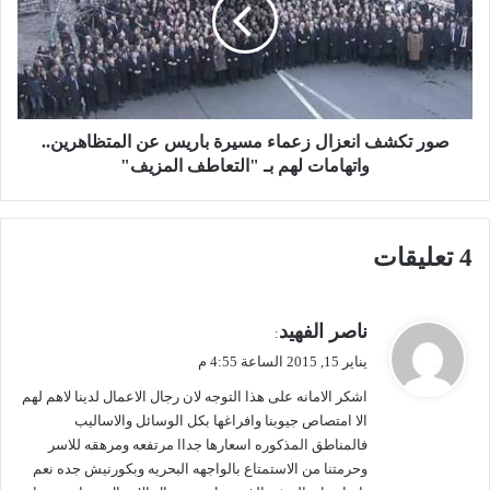
د
ت
ي
ك
ر
ش
ي
ف
ا
ا
ل
ن
ت
ع
صور تكشف انعزال زعماء مسيرة باريس عن المتظاهرين..
ع
ز
واتهامات لهم بـ "التعاطف المزيف"
ل
ا
ي
ل
م
ز
‫4 تعليقات
ب
ع
ا
م
ل
ا
م
ء
ي
ناصر الفهيد
:
ن
م
ق
يناير 15, 2015 الساعة 4:55 م
ا
س
و
ط
ي
اشكر اﻻمانه على هذا التوجه ﻻن رجال اﻻعمال لدينا لاهم لهم
ل
ق
ر
اﻻ امتصاص جيوبنا وافراغها بكل الوسائل واﻻساليب
و
ة
فالمناطق المذكوره اسعارها جداا مرتفعه ومرهقه للاسر
ا
ب
وحرمتنا من اﻻستمتاع بالواجهه البحريه وبكورنيش جده نعم
ل
ا