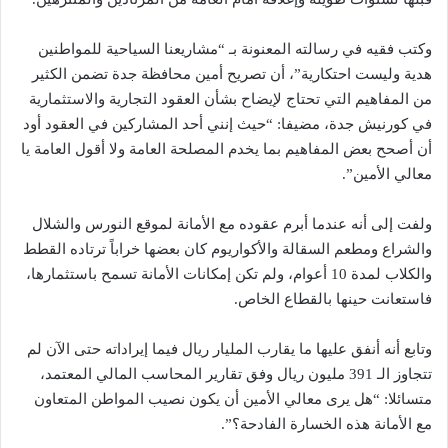
وكتب فقيه في رسالته المعنونة بـ “مشاريعنا السياحية للمواطنين
هدية وليست احتكارية”، أن تصريح أمين محافظة جدة تضمن الكثير
من المفاهيم التي تحتاج لإيضاح بشأن العقود التجارية والاستثمارية
في كورنيش جدة، مضيفا: “حيث إنني أحد المشاركين في العقود أود
أن أصحح بعض المفاهيم بما يخدم المصلحة العامة ولا أقول العامة يا
معالي الأمين”.
ولفت إلى أنه عندما أبرم عقوده مع الأمانة لموقع النورس والشلال
والشراع ومطعم السقالة والأكواريوم كان بعضها خراباً ترتاده القطط
والكلاب لمدة 10 أعوام، ولم تكن إمكانات الأمانة تسمح باستثمارها،
فاستعانت حينها بالقطاع الخاص.
وتابع أنه أنفق عليها ما يقارب المليار ريال فيما إيراداته حتى الآن لم
تتجاوز الـ 391 مليون ريال وفق تقارير المحاسب المالي المعتمد،
متسائلا: “هل يرى معالي الأمين أن يكون نصيب المواطن المتعاون
مع الأمانة هذه الخسارة الفادحة؟”.