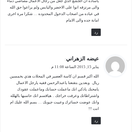
ياساده ان الجشع الذي جعل من رجال اﻻعمال مصاصي دماء
م
ر
والى مرتزقه اتوا على اﻻخضر واليابس ولم يراعوا حق الله
ح
ي
في عباده من اصحاب الدخول المحدوده … شكرا مرة اخرى
ا
س
امانة جده والى اﻻمام
ف
ع
ظ
ن
رد
ا
ا
ت
ل
1
م
6
ت
ي
عيضه الزهراني
:
5
ظ
ق
ص
ا
يناير 15, 2015 الساعة 11:08 م
و
ل
ه
الله اكبر قسم ان كاسة العصير في المحلات هذي بخمسين
ل
ا
ر
ريال . وبعدين بتقنعنا ياعبدالرحمن فقيه يارجل اﻻعمال
ح
ي
يامحنك ياذكي انك ماعملت حسابك وماعملت عقودك
ي
ن
واشتراطاتك وعرفت خراجك .. هياقسم انك حاسبها بالهلله
ة
.
وانك عوضت خسائرك وعبيت جيوبك … بسم الله عليك ام
.
انت !!!
و
ا
رد
ت
ه