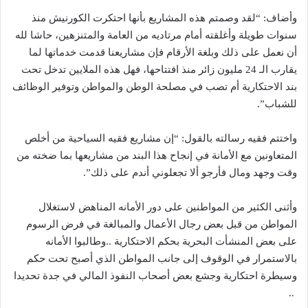
وأضاف: “لقد وصمتم هذه المشاريع بأنها احتكرت الكورنيش منذ
سنوات طويلة وأغلقته أمام مرتاديه من العامة والمتنزهين، حاشا لله
أن نعمل على ذلك وبلغة الأرقام فإن مشاريعنا قدمت خدماتها لما
يقارب الـ 24 مليون زائر منذ افتتاحها، فهل هذه الملايين تدخل تحت
بند الاحتكارية أم تصب في مصلحة الوطن والمواطن وتوفير الوظائف
للشباب”.
واختتم فقيه رسالته بالقول: “إن مشاريع فقيه السياحية من أخلص
المتعاونين مع الأمانة في إنجاح هذا البند من مشاريعها بما ضخته من
وقت وجهد ومال فأرجو ألا تجعلوني أندم على ذلك”.
وأثنى الكثير من المواطنين على دور الأمانه المناهض لاستغلال
المواطن من قبل بعض رجال الأعمال والمبالغة في فرض الرسوم
على بعض المنشأت البحرية بحكم الاحتكارية ..وطالبوا الأمانه
بالاستمرار في الوقوف إلى جانب المواطن الذي أصبح تحت حكم
وسيطرة احتكارية وجشع بعض أصحاب النفوذ المالي في جدة تحديدا
..