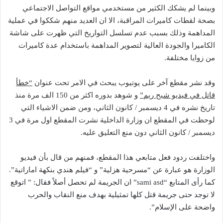
وبينما لم يشكك الكثير من مستخدمي مواقع التواصل الاجتماعي
بصحة لقطات كاميرات المراقبة، الا ان العديد منهم شككوا في عملية
المداهمة وذلك بسبب عدم تسلسل التواريخ التي ظهرت على شاشة
الكاميرا والجودة العالية لتصوير المداهمة باستخدام عدة كاميرات
من زوايا مختلفة.
وقد نشر مقطع آخر على يوتيوب يبحث في الامر تحت عنوان
“خطأ
قاتل في فيديو شبح ريم”
و شوهد بدوره اكثر من 150 الف مرة منذ
تاريخ نشره في 4 ديسمبر / كانون الثاني، ومن ضمن الاشياء التي
لوحظت في المقطع ان وزارة الداخلية نشرت المقطع اول مرة في 3
ديسمبر / كانون الثاني دون منع التعليق عليه.
واختلفت ردود فعل متابعي هذا المقطع، فمنهم من قال بأن فيديو
الوزارة هو عبارة عن “مسرحية هزلية” و “فيلم هندي بنكهة اماراتية”.
كما
رأى المتابع “sami asd” ان الجريمة لم تحصل أصلاً فقال: ” اتوقع
لا توجد حتى جريمة قتل كلها تمثيلية بهدف منع النقاب والحرب
واضحة على الإسلام”.