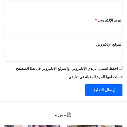
ا
ب
ع
ي
ت
ع
البريد الإلكتروني
*
ر
ل
ا
ى
ض
غ
ا
ر
الموقع الإلكتروني
ت
ا
ع
ر
ل
ا
ى
ل
احفظ اسمي، بريدي الإلكتروني، والموقع الإلكتروني في هذا المتصفح
ن
ن
ظ
ا
لاستخدامها المرة المقبلة في تعليقي.
ا
ت
م
و
"
م
س
ا
مميزة
ن
د