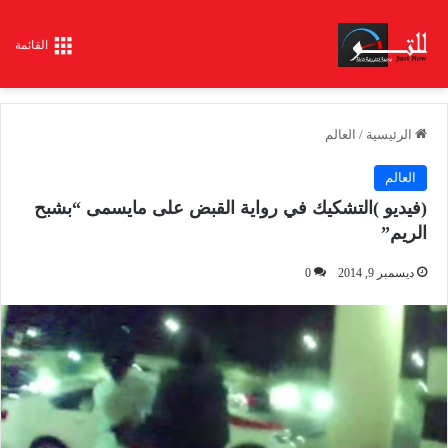
القائمة
الرئيسية
/
العالم
العالم
(فيديو )التشكيك في رواية القبض على مايسمى “بشبح
الريم”
ديسمبر 9, 2014
0