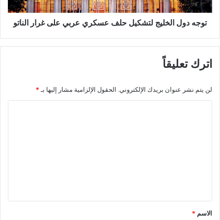
غ
ا
ل
ل
ا
خ
توجه دول الخليج لتشكيل حلف عسكري عربي على غرار الناتو
ق
ل
1
ي
2
ج
اترك تعليقاً
0
ل
م
ت
ك
ش
لن يتم نشر عنوان بريدك الإلكتروني.
الحقول الإلزامية مشار إليها بـ
*
ت
ك
ب
ي
ا
اً
ل
ل
ل
ح
ل
ل
ت
ا
ف
ع
س
ع
ت
ل
س
ق
ك
ي
د
ر
ق
ا
ي
م
ع
*
الاسم
*
و
ر