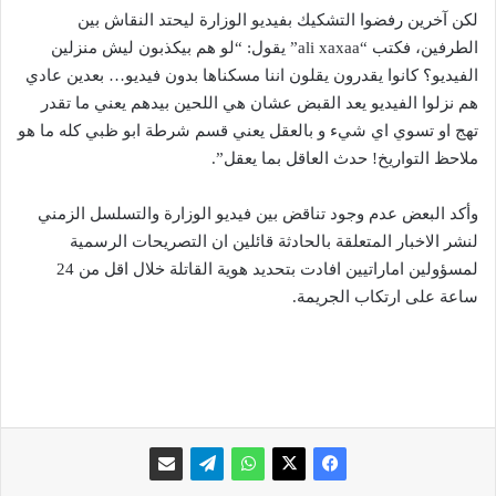
لكن آخرين رفضوا التشكيك بفيديو الوزارة ليحتد النقاش بين
الطرفين، فكتب “ali xaxaa” يقول: “لو هم بيكذبون ليش منزلين
الفيديو؟ كانوا يقدرون يقلون اننا مسكناها بدون فيديو… بعدين عادي
هم نزلوا الفيديو يعد القبض عشان هي اللحين بيدهم يعني ما تقدر
تهج او تسوي اي شيء و بالعقل يعني قسم شرطة ابو ظبي كله ما هو
ملاحظ التواريخ! حدث العاقل بما يعقل”.
وأكد البعض عدم وجود تناقض بين فيديو الوزارة والتسلسل الزمني
لنشر الاخبار المتعلقة بالحادثة قائلين ان التصريحات الرسمية
لمسؤولين اماراتيين افادت بتحديد هوية القاتلة خلال اقل من 24
ساعة على ارتكاب الجريمة.