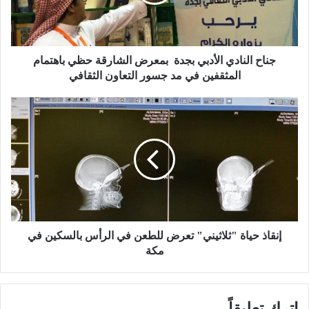
ل
ن
ا
د
ي
جناح النادي الأدبي بجدة بمعرض الشارقة حظي باهتمام
ا
المثقفين في مد جسور التعاون الثقافي
ل
أ
إ
د
ن
ب
ق
ي
ا
ب
ذ
ج
ح
د
ي
ة
ا
ة
ب
"
إنقاذ حياة "ثلاثيني" تعرض للطعن في الرأس بالسكين في
م
ث
مكة
ع
ل
ر
ا
ض
ث
اترك تعليقاً
ا
ي