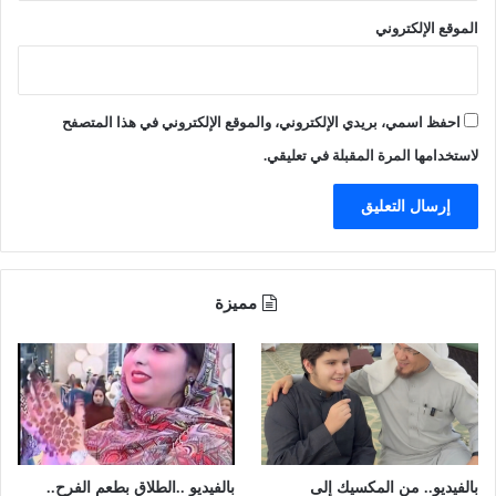
ف
ل
الموقع الإلكتروني
ي
س
ن
ك
ف
ي
ي
ن
احفظ اسمي، بريدي الإلكتروني، والموقع الإلكتروني في هذا المتصفح
م
ف
د
ي
لاستخدامها المرة المقبلة في تعليقي.
ج
م
س
ك
و
ة
ر
ا
ل
مميزة
ت
ع
ا
و
ن
ا
ل
ث
بالفيديو.. من المكسيك إلى
بالفيديو ..الطلاق بطعم الفرح..