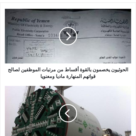
ا
ل
ح
و
ث
ي
و
ن
ي
خ
الحوثيون يخصمون بالقوة أقساط من مرتبات الموظفين لصالح
ص
قواتهم المنهارة ماديا ومعنويا
م
و
"
ن
ت
ب
ط
ا
و
ل
ي
ق
ر
و
ا
ة
ل