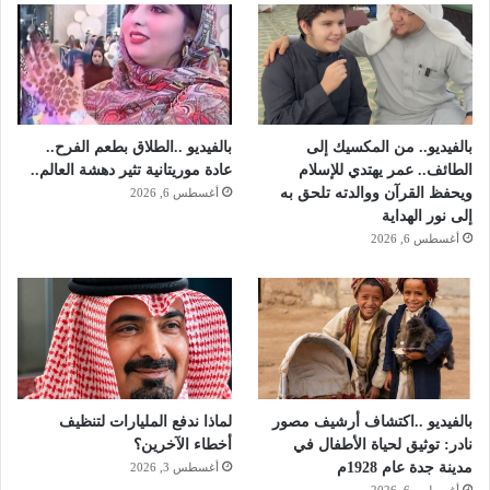
ي
ض
ا
و
م
ع
ن
بالفيديو.. من المكسيك إلى
بالفيديو ..الطلاق بطعم الفرح..
و
الطائف.. عمر يهتدي للإسلام
عادة موريتانية تثير دهشة العالم..
ي
ويحفظ القرآن ووالدته تلحق به
أغسطس 6, 2026
ا
إلى نور الهداية
أغسطس 6, 2026
بالفيديو ..اكتشاف أرشيف مصور
لماذا ندفع المليارات لتنظيف
نادر: توثيق لحياة الأطفال في
أخطاء الآخرين؟
مدينة جدة عام 1928م
أغسطس 3, 2026
أغسطس 6, 2026