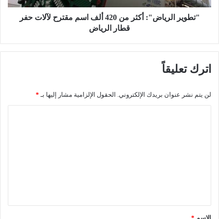
أ
ر
ق
ي
"تطوير الرياض": أكثر من 420 ألف اسم مقترح لآلات حفر
س
ا
قطار الرياض
ا
ض
ط
"
م
:
اترك تعليقاً
ن
أ
م
ك
ر
ث
لن يتم نشر عنوان بريدك الإلكتروني.
الحقول الإلزامية مشار إليها بـ
*
ت
ر
ب
م
ا
ا
ن
ل
ت
4
ا
2
ت
ل
0
ع
م
أ
و
ل
ل
ظ
ف
ي
ف
ا
ق
ي
س
ن
م
*
الاسم
*