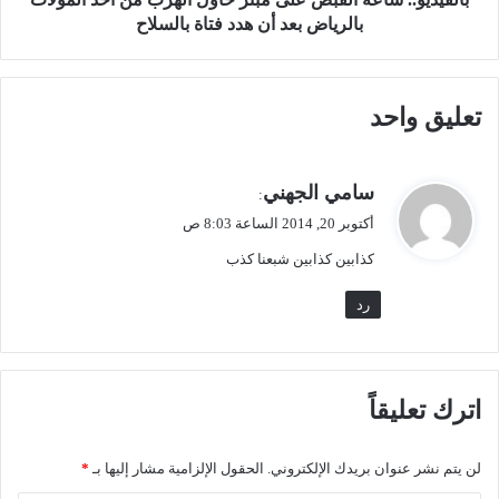
ل
س
بالرياض بعد أن هدد فتاة بالسلاح
ا
ا
ل
ع
خ
ة
تعليق واحد
د
ا
م
ل
ة
ق
ل
ب
ي
سامي الجهني
:
ع
ض
ق
أكتوبر 20, 2014 الساعة 8:03 ص
د
ع
و
م
ل
كذابين كذابين شبعنا كذب
ل
ا
ى
ل
م
رد
س
ب
د
ت
ا
ز
د
ح
اترك تعليقاً
ف
ا
ي
و
7
ل
لن يتم نشر عنوان بريدك الإلكتروني.
الحقول الإلزامية مشار إليها بـ
*
ح
ا