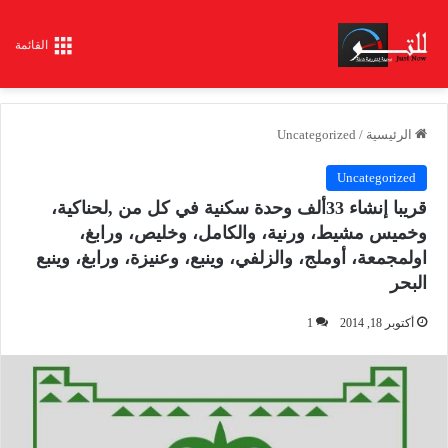
القائمة
الرئيسية
/
Uncategorized
Uncategorized
قريبا إنشاء 33ألف وحدة سكنية في كل من ,لحناكية،
وخميس مشيط، ورنية، والكامل، وخليص، ورابغ،
اولمجمعة، أوملج، والزلفي، وينبع، وعنيزة، ورابغ، وينبع
البحر
أكتوبر 18, 2014
1