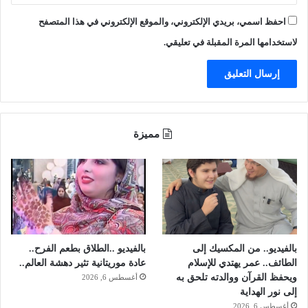
ا
ض
احفظ اسمي، بريدي الإلكتروني، والموقع الإلكتروني في هذا المتصفح
ب
لاستخدامها المرة المقبلة في تعليقي.
ع
د
أ
ن
ه
د
د
مميزة
ف
ت
ا
ة
ب
ا
ل
بالفيديو.. من المكسيك إلى
بالفيديو ..الطلاق بطعم الفرح..
س
الطائف.. عمر يهتدي للإسلام
عادة موريتانية تثير دهشة العالم..
ل
ويحفظ القرآن ووالدته تلحق به
ا
أغسطس 6, 2026
إلى نور الهداية
ح
أغسطس 6, 2026