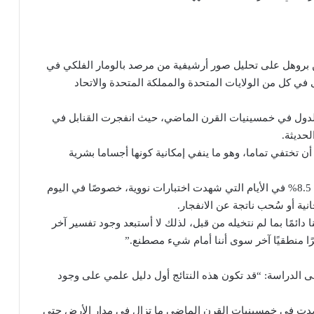
ن بروهل على تحليل صور أرشيفية من مرصد بالومار الفلكي في
ى في كل من الولايات المتحدة والمملكة المتحدة والاتحاد
وية أجرتها هذه الدول في خمسينيات القرن الماضي، حيث انفجرت القنابل في
حديثة.
ختفي تماما، وهو ما ينفي إمكانية كونها أجساما بشرية
كما لاحظ الفريق أن عدد الظواهر المضيئة ارتفع بنسبة 8.5% في الأيام التي شهدت اختبارات نووية، خصوصًا في اليوم
نية أو سُحب ناتجة عن الانفجار.
New: “الطبيعة قد تفاجئنا دائمًا بما لم نتخيله من قبل، لذلك لا أستبعد وجود تفسير آخر
ًا منطقيًا آخر سوى أننا أمام شيء مصطنع.”
 الدراسة: “قد تكون هذه النتائج أول دليل علمي على وجود
 رُصدت في خمسينيات القرن الماضي ما تزال في مدار الأرض حتى