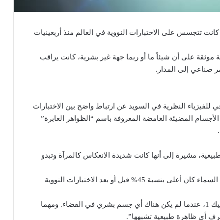
 كانت تتجسس على الاختبارات النووية في العالم منذ أربعينيات
موثقة على أن شيئاً ما أو ربما جهة غير بشرية، كانت يراقب
مر صناعي إلى المدار.
ي للفيزياء النظرية في السويد عن ارتباط واضح بين الاختبارات
ت بين عامي 1949 و1957 وزيادة عدد الأجسام المضيئة الغامضة المعروفة باسم “الظواهر العابرة”
طبيعية، مشيرة إلى أنها كانت شديدة الانعكاس كالمرآة وتبدو
وخلص الباحثون إلى أن احتمال ظهور هذه الأجسام في السماء كان أعلى بنسبة 45% قبل أو بعد الاختبارات النووية
وقالت فيارويل: “هذه الأجسام وُجدت قبل إطلاق سبوتنيك 1، عندما لم يكن هناك أي جسم بشري في الفضاء. ومهما
عرف أي ظاهرة طبيعية تشبهها”.