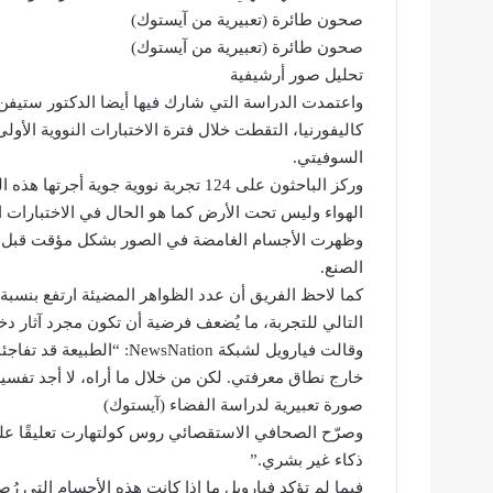
صحون طائرة (تعبيرية من آيستوك)
صحون طائرة (تعبيرية من آيستوك)
تحليل صور أرشيفية
واعتمدت الدراسة التي شارك فيها أيضا الدكتور ستيف
كاليفورنيا، التقطت خلال فترة الاختبارات النووية الأول
السوفيتي.
وركز الباحثون على 124 تجربة نووية ج
الهواء وليس تحت الأرض كما هو الحال في الاختبارات ال
وظهرت الأجسام الغامضة في الصور بشكل مؤقت قبل أن ت
الصنع.
التالي للتجربة، ما يُضعف فرضية أن تكون مجرد آثار دخا
وقالت فيارويل لشبكة sNation
خارج نطاق معرفتي. لكن من خلال ما أراه، لا أجد تفسير
صورة تعبيرية لدراسة الفضاء (آيستوك)
وصرّح الصحافي الاستقصائي روس كولتهارت تعليقًا على
ذكاء غير بشري.”
فيما لم تؤكد فيارويل ما إذا كانت هذه الأجسام التي