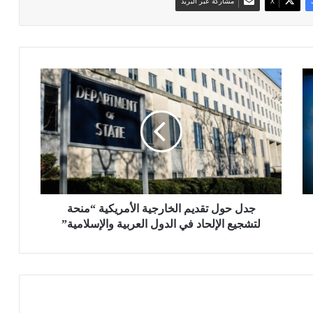
‫X
مشاركة عبر البريد
ج
د
ل
ح
و
ل
ت
ق
د
ي
جدل حول تقديم الخارجية الأمريكية “منحة
م
لتشجيع الإلحاد في الدول العربية والإسلامية”
ا
ل
خ
ا
ر
ج