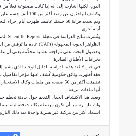
اليوم، لكنها أشارت إلى أنه إذا كانت مصنوعة فعلاً من
وكشف الباحثون عن رصد أكثر من 100 ألف جسم عابر خلال دراستهم، بينها نحو 35 ألفًا في نصف الكرة الشمالي.
وتم تحديد قرابة 60 جسمًا غامضا ظهرت أيام إجراء التجارب النووية، مقارنة بـ 40 فقط في الأيام العادية.
أدلة أخرى
ونُشرت ن
الظواهر الجوية المجهولة (UAPs) عادة ما تُرفض من المجتمع العلمي.
وحصول البحث على مراجعة علمية محكّمة يعني أن علماء 
بخرافات الأطباق الطائرة.
في حين لا تُعد هذه الدراسة الدليل الوحيد الذي يشير إ
أنها ملفات مزيفة.
واشنطن رسميا أن تكون مرتبطة بكائنات فضائية، بينما 
استعاد أكثر من مركبة غير بشرية واحدة منذ ذلك التاريخ