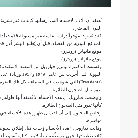
يُعتقد أن آلاف الأجسام التي أرسلتها كائنات غير بشرية
القرن الماضي.
فقد نُشرت مؤخراً دراسة علمية غير مسبوقة قدّمت أدلة 
المواقع النووية من الفضاء، قبل أن يُطلق البشر أول ق
موقع مانهاتن (رويترز)
موقع مانهاتن (رويترز)
وكشفت الدكتورة بياتريز فيارويل من المعهد الإسكندناف
النووية التي أُجري
(Transients) التي شوهدت في السماء خلال تلك الفترة.
تدور مثل الصحون الطائرة
وأوضحت فيارويل أن هذه الأجسام لا يُعتقد أنها ظواهر 
كأنها تدور مثل الصحون الطائرة.
مباشرة.
كانت طبيعتها، فهي مسطّحة جداً، لامعة كالمرآة، ولا أ