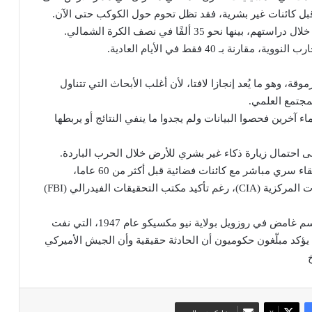
 قبل كائنات غير بشرية، فقد تظل تحوم حول الكوكب حتى الآن.
تائج الدراسة في مجلة Scientific Reports المرموقة، وهو ما يُعد إنجازا لافتا، لأن أغلب الأبحاث التي تتناول
آخرين فحصوا البيانات ولم يجدوا ما ينفي النتائج أو يربطها
لى احتمال زيارة ذكاء غير بشري للأرض خلال الحرب الباردة.
فقد أظهرت وثائق حكومية كُشف عنها مؤخرا تفاصيل لقاء سري مباشر مع كائنات فضائية قبل أكثر من 60 عاما،
تضمنت أكثر من 50 صفحة من ملفات وكالة الاستخبارات المركزية (CIA)، رغم تأكيد مكتب التحقيقات الفيدرالي (FBI)
ويعيد هذا الاكتشاف الجدل القديم حول حادثة تحطم جسم غامض في روزويل بولاية نيو مكسيكو عام 1947، التي نفت
يؤكد مبلّغون حكوميون أن الحادثة حقيقية وأن الجيش الأميركي