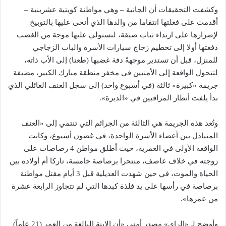
وكشفت التحقيقات أن الجانية – وهي مواطنة كويتية عشرينية –
أقدمت على فعلتها انتقاما من والدها الذي أنحى عليها بالتوبيخ
لإصرارها على ارتداء ثياب ضيقة، لتستولي عليها موجة من الغضب
دفعتها أولا إلى تحطيم زجاج سيارات الأسرة والباب الزجاجي
للمنزل، قبل أن تستدير موجهةً دفة غضبها (طعنا) إلى الأب ذاته،
لتتحول الواقعة إلى الأمنيين في مخفر منطقة مبارك الكبير، مضيفة
جريمة «كبيرة» ثالثة (في أسبوع واحد) إلى سجل العنف العائلي الذي
بدأ يلفت أنظار المراقبين في «الديرة».
وتُعد هذه الجريمة هي الثالثة من الجرائم التي تنتمي إلى «العنف
المتبادل بين أعضاء الأسرة الواحدة، في غضون أسبوع، وكانت
الواقعة الأولى في العمرية، حيث أطلق مواطن 4 رصاصات على
زوجته في خلاف عاصف، منتحرا برصاصة خامسة، تاركا أم أولاده بين
الحياة والموت، في حين شهدت العديلية قبل 3 أيام مقتل مواطنة
برصاصة في رأسها على يد فلذة كبدها التي لم تتجاوز الرابعة عشرة
من عمرها».
وأوضح لـ «الراي» مصدر أمني «أن الابنة البالغة من العمر (21 عاماً)