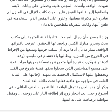
شهدت الواقعة وأنقذت المجني عليه، وحصلوا على بيانات الابنة،
وانطلقوا إليها فألقوا القبض عليها، حيث كانت لاتزال في المنزل لم
تغادره غير مكترثة بفعلتها، وعثروا على المقص الذي استخدمته في
طعن أبيها، وكانت شفرتاه ملطختين بالدماء».
وزاد المصدر «أن رجال المباحث اقتادوا الابنة المتهمة إلى مكتب
بحث وتحري مبارك الكبير، وبإخضاعها للتحقيق اعترفت باقترافها
الواقعة، متذرعة بأن أباها يريد أن يسلب حريتها ويمنعها من الإفراط
في الخروج من المنزل، ويطالبها بالاحتشام في ملبسها (وفقا
لادعائها)، وكررت عبارة أنها متحررة ومتمسكة بحريتها مرات عدة
على مسمع المباحثيين الذين سجلوا بحقها قضية شروع في القتل
وتحفظوا عليها لاستكمال التحقيقات، تمهيدا لإحالتها على النيابة
العامة في مواجهة مع عاقبة فعلتها تحت طائلة العدالة».•
يذكر أن هذه الجريمة تمثل الواقعة الثالثة من «العنف العائلي» في
أسبوع واحد… بعد انتحار زوج إثر إطلاقه النار على زوجته … ومقتل
مواطنة برصاصة على يد ابنتها.