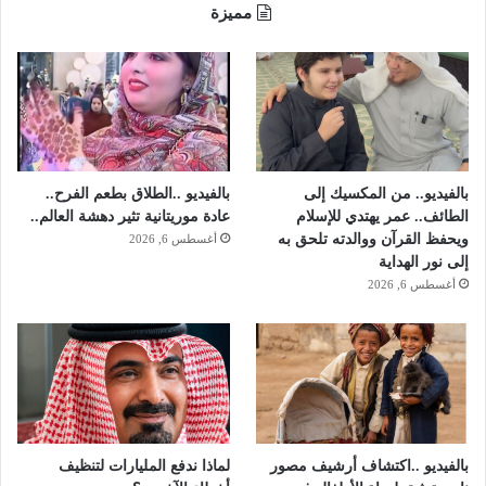
ث
مميزة
ر
ض
ح
ا
ي
ا
ه
م
بالفيديو.. من المكسيك إلى
بالفيديو ..الطلاق بطعم الفرح..
.
الطائف.. عمر يهتدي للإسلام
عادة موريتانية تثير دهشة العالم..
ويحفظ القرآن ووالدته تلحق به
أغسطس 6, 2026
إلى نور الهداية
أغسطس 6, 2026
بالفيديو ..اكتشاف أرشيف مصور
لماذا ندفع المليارات لتنظيف