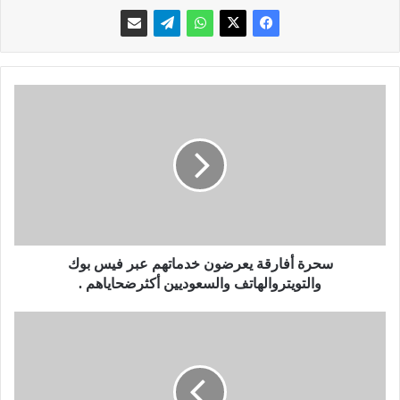
س
ح
ر
ة
أ
ف
ا
ر
ق
ة
سحرة أفارقة يعرضون خدماتهم عبر فيس بوك
ي
والتويتروالهاتف والسعوديين أكثرضحاياهم .
ع
ر
أ
ض
م
و
ا
ن
ز
خ
ي