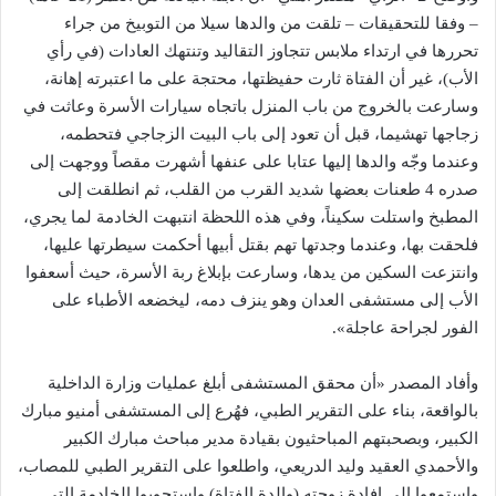
– وفقا للتحقيقات – تلقت من والدها سيلا من التوبيخ من جراء
تحررها في ارتداء ملابس تتجاوز التقاليد وتنتهك العادات (في رأي
الأب)، غير أن الفتاة ثارت حفيظتها، محتجة على ما اعتبرته إهانة،
وسارعت بالخروج من باب المنزل باتجاه سيارات الأسرة وعاثت في
زجاجها تهشيما، قبل أن تعود إلى باب البيت الزجاجي فتحطمه،
وعندما وجّه والدها إليها عتابا على عنفها أشهرت مقصاً ووجهت إلى
صدره 4 طعنات بعضها شديد القرب من القلب، ثم انطلقت إلى
المطبخ واستلت سكيناً، وفي هذه اللحظة انتبهت الخادمة لما يجري،
فلحقت بها، وعندما وجدتها تهم بقتل أبيها أحكمت سيطرتها عليها،
وانتزعت السكين من يدها، وسارعت بإبلاغ ربة الأسرة، حيث أسعفوا
الأب إلى مستشفى العدان وهو ينزف دمه، ليخضعه الأطباء على
الفور لجراحة عاجلة».
وأفاد المصدر «أن محقق المستشفى أبلغ عمليات وزارة الداخلية
بالواقعة، بناء على التقرير الطبي، فهُرع إلى المستشفى أمنيو مبارك
الكبير، وبصحبتهم المباحثيون بقيادة مدير مباحث مبارك الكبير
والأحمدي العقيد وليد الدريعي، واطلعوا على التقرير الطبي للمصاب،
واستمعوا إلى إفادة زوجته (والدة الفتاة) واستجوبوا الخادمة التي