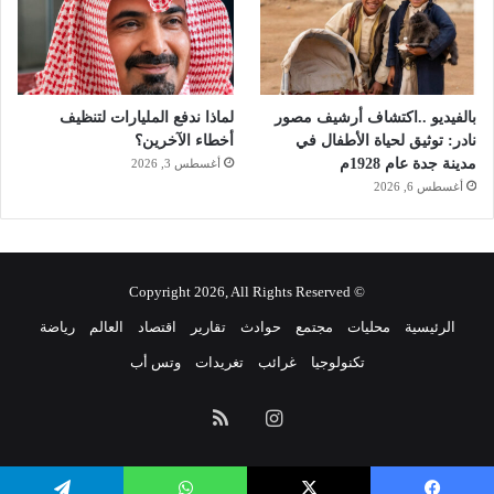
بالفيديو ..اكتشاف أرشيف مصور
لماذا ندفع المليارات لتنظيف
نادر: توثيق لحياة الأطفال في
أخطاء الآخرين؟
مدينة جدة عام 1928م
أغسطس 3, 2026
أغسطس 6, 2026
© Copyright 2026, All Rights Reserved
الرئيسية
محليات
مجتمع
حوادث
تقارير
اقتصاد
العالم
رياضة
تكنولوجيا
غرائب
تغريدات
وتس أب
انستقرام
ملخص
الموقع