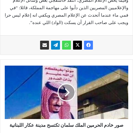
وفيما يخص الإعلام المصري، انتقد خاشقجي بعض وسائل الإعلام
والإعلاميين المصريين الذين دأبوا على مهاجمة المملكة، قائلا: “في
فمي ماء عندما أتحدث عن الإعلام المصري ويكفي انه إعلام ليس حرا
ويجب على صاحب القرار أن يسكت (الواد) اللي عنده”.
ص
و
ر
خ
ا
د
م
ا
ل
ح
صور خادم الحرمين الملك سلمان تكتسح مدينة عكار اللبنانية
ر