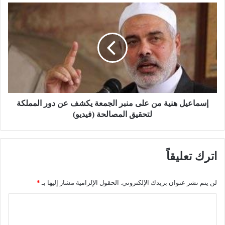
م
إ
ي
س
ن
م
ا
ا
ل
ع
م
ي
ل
ل
ك
ه
س
ن
ل
ي
إسماعيل هنية من على منبر الجمعة يكشف عن دور المملكة
م
ة
لتحقيق المصالحة (فيديو)
ا
م
ن
ن
ت
ع
اترك تعليقاً
ك
ل
ت
ى
س
م
لن يتم نشر عنوان بريدك الإلكتروني.
الحقول الإلزامية مشار إليها بـ
*
ح
ن
م
ب
ا
د
ر
ل
ي
ا