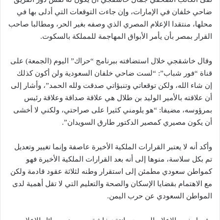
ضاحي خلفان في الإمارات، وإن جاءت التوقعات التي أدلى بها في
محلها، منتقدا الإعلام المصري الذي وصفه بغير الحر، ومطالبا صاحب
القرار بمصر بأن يأمر الأبواق المهاجمة للمملكة بالسكوت.
وقال خاشقجي خلال استضافته ببرنامج “حراك” اليوم (الجمعة) على
قناة “فور شباب”: “لست ضاحي خلفان السعودية ولن أكون كذلك
إن شاء الله، ولكن توقعاتي وتنبؤاتي صدقت ولله الحمد”، وأشار إلى
أن علاقته بالأمير الوليد بن طلال هي علاقة صداقة وعلاقة رئيس
بمرؤوسه، مضيفا: “هو يلومني كثيرا على صراحتي، ولكني لا أخشى
أن يكون مصيري كمصير الدكتور طارق السويدان”.
وأكد أنه لا يعتبر القرارات الملكية الأخيرة عاصفة وإنما تغيير وتعديل
تم بكل سلاسة، منوها إلى أنه بعد القرارات الملكية الأخيرة فهو
كمواطن سعودي مطمئن إلى استقرار وطنه لثلاثة عقود قادمة ولكن
مع الاهتمام بقضايا الإسكان والصحة والتعليم التي لا تقل أهمية لدى
المواطن السعودي عن حرب اليمن.