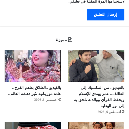
ل
لاستخدامها المرة المقبلة في تعليقي.
ت
ح
ق
ي
ق
ا
مميزة
ل
م
ص
ا
ل
ح
ة
(
بالفيديو.. من المكسيك إلى
بالفيديو ..الطلاق بطعم الفرح..
ف
الطائف.. عمر يهتدي للإسلام
عادة موريتانية تثير دهشة العالم..
ي
ويحفظ القرآن ووالدته تلحق به
أغسطس 6, 2026
د
إلى نور الهداية
ي
أغسطس 6, 2026
و
)