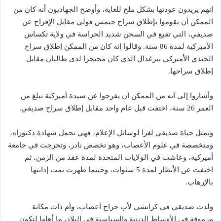
إنهم يريدون عودتها بشكل ملح للغاية، وأوضح الجهاديون أنه كان من
الممكن أن يقوموا بإطلاق سراح جيمس فولي مقابل الإفراج عن
صديقي، التي تقبع في السجن شديد الحراسة في ولاية تكساس
الأميركية لمدة 86 سنة. وقالوا إنه كان من الممكن إطلاق سراح
الجندي الأميركي بيرغدال الذي كان محتجزا لدى طالبان مقابل
إطلاق سراحها.
وأشاروا إلى أنه من الممكن أن يفرجوا عن سيدة أميركية تبلغ من
العمر 26 سنة، اختفت قبل عام واحد مقابل إطلاق سراح صديقي.
وتمثل حياة صديقي لغزا لوسائل الإعلام، فهي تحمل شهادة دكتوراه،
ومتخصصة في علوم الأعصاب، وهو تخصص نادر، وتخرجت في جامعة
أميركية، وعاشت في الولايات المتحدة لمدة عقد من الزمن، ثم
اختفت عن الأنظار لمدة 5 سنوات، وحينما ظهرت تمت إدانتها
بالإرهاب.
ولدت صديقي في كراتشي لأب جراح أعصاب، وأم ذات مكانة
مرموقة في الأوساط الدينية والسياسية في البلاد، ما أهلها لتكون