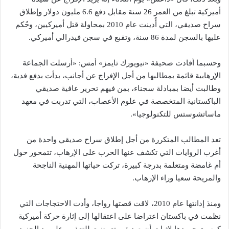
أميركية تبلغ من العمر 26 سنة مقابل دفع 6.6 مليون دولار وإطلاق
سراح صديقي، التي أُدينت عام 2010 بمحاولة قتل أميركيين، وحُكم
عليها بالسجن لمدة 86 سنة، وتقبع في سجن فيدرالي أميركي.
وحسبما أفادت صحيفة «نيويورك تايمز» أمس: «أرسلت الجماعة
الإرهابية قائمة بمطالبها من أجل الإفراج عن أجانب، بدأت بدفع فدية،
وطالبت أيضا بمبادلة سجناء، بمن فيهم تحرير عافية صديقي
الباكستانية المتخصصة في علوم الأعصاب، التي تدربت في معهد
ماساتشوستس للتكنولوجيا».
تعد المطالب المتكررة من أجل إطلاق سراح صديقي واحدة من
أغرب الروايات التي تكشف عنها الحرب على الإرهاب، تتمحور حول
أم غامضة ومتعلمة بدرجة كبيرة، تركت حياتها المهنية الناجحة
والمريحة سعيا وراء الإرهاب.
ومنذ إدانتها عام 2010، لاقت قصتها رواجا، وأدت الاحتجاجات التي
نظمت في باكستان اعتراضا على اعتقالها إلى إثارة حركة أميركية