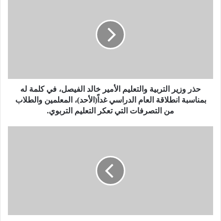
ذ
ر
و
ز
ي
ر
ا
ل
ت
حذر وزير التربية والتعليم الأمير خالد الفيصل، في كلمة له
ر
بمناسبة انطلاقة العام الدراسي غداً(الأحد)، المعلمين والطلاب
ب
من التصرفات التي تعكر التعليم التربوي.
ي
ة
ا
و
ل
ا
ك
ل
ت
ت
و
ع
ر
ل
ا
ي
ل
م
ش