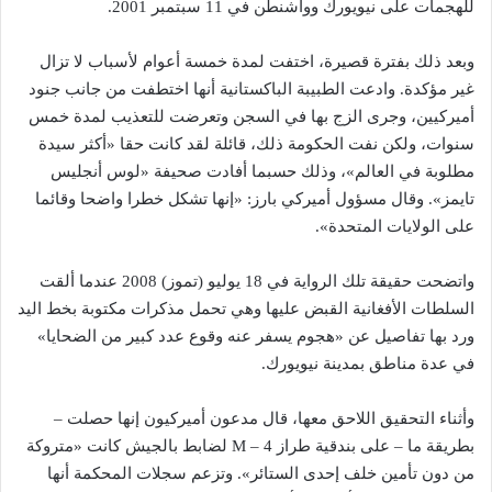
للهجمات على نيويورك وواشنطن في 11 سبتمبر 2001.
وبعد ذلك بفترة قصيرة، اختفت لمدة خمسة أعوام لأسباب لا تزال
غير مؤكدة. وادعت الطبيبة الباكستانية أنها اختطفت من جانب جنود
أميركيين، وجرى الزج بها في السجن وتعرضت للتعذيب لمدة خمس
سنوات، ولكن نفت الحكومة ذلك، قائلة لقد كانت حقا «أكثر سيدة
مطلوبة في العالم»، وذلك حسبما أفادت صحيفة «لوس أنجليس
تايمز». وقال مسؤول أميركي بارز: «إنها تشكل خطرا واضحا وقائما
على الولايات المتحدة».
واتضحت حقيقة تلك الرواية في 18 يوليو (تموز) 2008 عندما ألقت
السلطات الأفغانية القبض عليها وهي تحمل مذكرات مكتوبة بخط اليد
ورد بها تفاصيل عن «هجوم يسفر عنه وقوع عدد كبير من الضحايا»
في عدة مناطق بمدينة نيويورك.
وأثناء التحقيق اللاحق معها، قال مدعون أميركيون إنها حصلت –
بطريقة ما – على بندقية طراز M – 4 لضابط بالجيش كانت «متروكة
من دون تأمين خلف إحدى الستائر». وتزعم سجلات المحكمة أنها