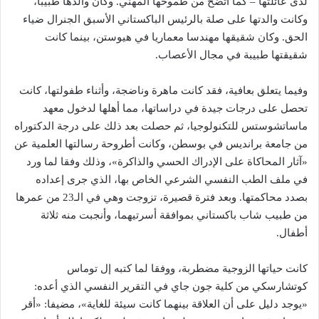
لدى عائلتها – كما اتضح من طموحها المهني. وكان والدها طبيبا،
وكانت والدتها على صلة بالرئيس الباكستاني الأسبق الجنرال ضياء
الحق. وكان شقيقها مهندسا معماريا في هيوستن، بينما كانت
شقيقتها طبيبة في مجال الأعصاب.
وفيما يتعلق بعافية، فقد كانت ماهرة وناضجة، وأثناء طفولتها، كانت
تحصل على درجات جيدة في دراساتها، مما أهلها لدخول معهد
ماساتشوستس للتكنولوجيا، ثم حصلت بعد ذلك على درجة الدكتوراه
من جامعة برانديس في بوسطن، وكانت أطروحة رسالتها العلمية عن
«آثار المحاكاة على الإدراك الحسي والذاكرة»، وذلك وفقا لما ورد
في ملف الطب النفسي الشرعي الخاص بها، الذي جرى إعداده
بصدد محاكمتها. وبعد فترة قصيرة، تزوجت وهي في الـ23 من عمرها
من طبيب شاب باكستاني بموافقة أسرتيهما، وأنجبت منه ثلاثة
أطفال.
كانت حياتها الزوجية مضطربة، ووفقا لما كتبه إل توماس
كوتشارسكي من كلية جون جاي في التقرير النفسي الذي أعده:
«يوجد دليل على أن العلاقة بينهما كانت سيئة للغاية»، مضيفا: «أقر