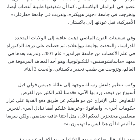
عضوا في البرلمان الباكستاني، كما أن شقيقتها طبيبة أعصاب أيضا،
وتخرجت في جامعة «جونز هوبكنز»، وتدربت في جامعة «هارفارد»
الأميركية، قبل عودتها إلى باكستان.
وفي تسعينات القرن الماضي ذهبت عافية إلى الولايات المتحدة
للدراسة، والتحقت بجامعة نيوإنغلاند، ثم حصلت على درجة الدكتوراه
في علم الأعصاب من جامعة «برانديز» عام 2001، وتدربت بعدها في
معهد «ماساتشوستس» للتكنولوجيا، وهو أحد المعاهد المرموقة في
العالم، وتزوجت من طبيب تخدير باكستاني، وأنجبت 3 أبناء.
وكتب تنظيم داعش رسالة موجهة إلى عائلة جيمس فولي قبل
أسبوع من ذبحه، ورد بها الآتي: «قدمنا لكم الكثير من الفرص
للتفاوض على الإفراج عن مواطنيكم عن طريق دفع الفدية على غرار
حكومات أخرى». وأضافوا: «وعرضنا عليكم أيضا تبادل أسرى لتحرير
مسلمين محتجزين لديكم الآن، مثل أختنا عافية صديقي، ولكن سريعا
ما أثبتم لنا أن هذا ليس ما تهتمون به».
وبعد ذلك، قال «داعش» يوم الثلاثاء إنه يريد الإفراج عن سيدة