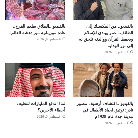
م
ا
ل
د
بالفيديو.. من المكسيك إلى
بالفيديو ..الطلاق بطعم الفرح..
ر
الطائف.. عمر يهتدي للإسلام
عادة موريتانية تثير دهشة العالم..
ا
ويحفظ القرآن ووالدته تلحق به
أغسطس 6, 2026
س
إلى نور الهداية
ي
أغسطس 6, 2026
غ
د
اً
(
ا
ل
أ
ح
بالفيديو ..اكتشاف أرشيف مصور
لماذا ندفع المليارات لتنظيف
د
نادر: توثيق لحياة الأطفال في
أخطاء الآخرين؟
)
مدينة جدة عام 1928م
أغسطس 3, 2026
،
أغسطس 6, 2026
ا
ل