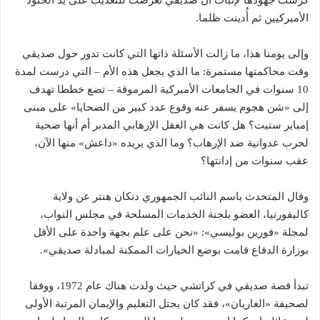
كرست جهودها لإثبات أن صديقي تعرضت للتعذيب على يد الجنود
الأميركيين ثم أُدينت ظلما.
وإلى يومنا هذا، ما زالت الأسئلة ذاتها التي كانت تدور حول صديقي
وقت محاكمتها مستمرة: ما الذي يجعل هذه الأم – التي درست لمدة
10 سنوات في الجامعات الأميركية المرموقة – تضع خططا تهدف
إلى «شن هجوم يسفر عنه وقوع عدد كبير من الضحايا» على مبنى
إمباير ستيت؟ هل كانت هي العقل الإرهابي المدبر أم أنها ضحية
لحرب عدوانية ضد الإرهاب؟ وما الذي يريده «داعش» منها الآن،
عقب سنوات من إدانتها؟
وقال المتحدث باسم النائب الجمهوري دنكان هنتر عن ولاية
كاليفورنيا، العضو بلجنة الخدمات المسلحة في مجلس النواب،
لمجلة «فورين بوليسي»: «نحن على علم بجهة واحدة على الأقل
بوزارة الدفاع قامت بوضع الخيارات الممكنة لمبادلة صديقي».
تبدأ قصة صديقي في كراتشي حيث ولدت هناك عام 1972، ووفقا
لصحيفة «الغاريان»، فقد كان يحتل التعليم والإيمان المرتبة الأولى