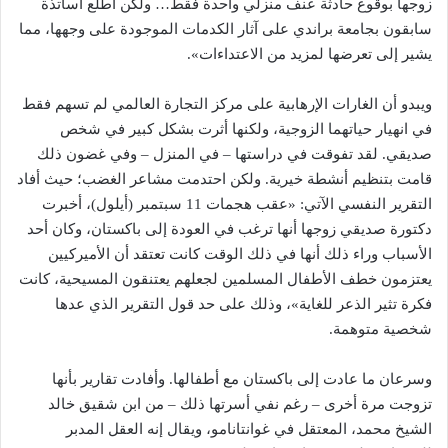
زوجها بوقوع حادثة عنف منزلي واحدة فقط… ولكن اطلع أساتذة
سابقون بجامعة براندي على آثار الكدمات الموجودة على وجهها، مما
يشير إلى تعرضها لمزيد من الاعتداءات».
ويبدو أن الغارات الإرهابية على مركز التجارة العالمي لم تسهم فقط
في انهيار حياتهما الزوجية، ولكنها أثرت بشكل كبير في شخص
صديقي. لقد تفوقت في دراستها – في المنزل – وفي غضون ذلك
قامت بتنظيم أنشطة خيرية. ولكن احتدمت مشاعر الغضب؛ حيث أفاد
التقرير النفسي الآتي: «عقب هجمات 11 سبتمبر (أيلول)، أخبرت
دكتورة صديقي زوجها أنها ترغب في العودة إلى باكستان، وكان أحد
الأسباب وراء ذلك أنها في ذلك الوقت كانت تعتقد أن الأميركيين
يعتزمون خطف الأطفال المسلمين لجعلهم يعتنقون المسيحية، كانت
فكرة تثير الذعر للغاية»، وذلك على حد قول التقرير الذي عدها
شخصية متوهمة.
وسرعان ما عادت إلى باكستان مع أطفالها. وأفادت تقارير بأنها
تزوجت مرة أخرى – رغم نفي أسرتها ذلك – من ابن شقيق خالد
الشيخ محمد، المعتقل في غوانتانامو، ويقال إنه العقل المدبر