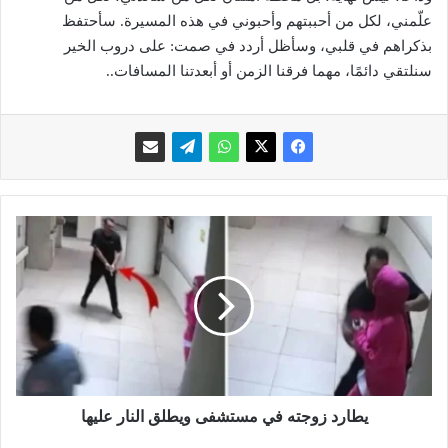
علّمني، لكل من أحببتهم وأحبوني في هذه المسيرة. سأحتفظ
بذكراهم في قلبي، وسأظل أردد في صمت: على دروب الخير
سنلتقي دائمًا، مهما فرقنا الزمن أو أبعدتنا المسافات..
ي
ط
ا
ر
د
ز
و
ج
ت
ه
يطارد زوجته في مستشفى ويطلق النار عليها
ف