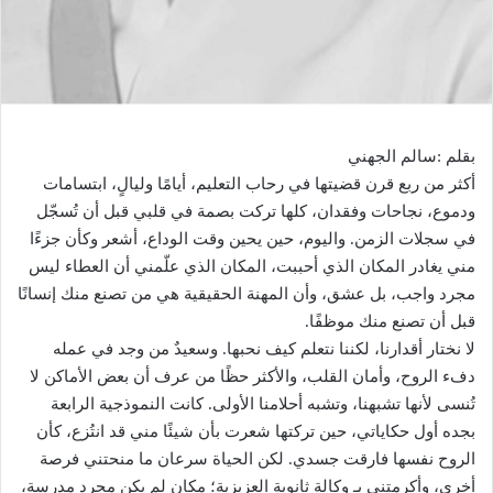
بقلم :سالم الجهني
أكثر من ربع قرن قضيتها في رحاب التعليم، أيامًا وليالٍ، ابتسامات
ودموع، نجاحات وفقدان، كلها تركت بصمة في قلبي قبل أن تُسجّل
في سجلات الزمن. واليوم، حين يحين وقت الوداع، أشعر وكأن جزءًا
مني يغادر المكان الذي أحببت، المكان الذي علّمني أن العطاء ليس
مجرد واجب، بل عشق، وأن المهنة الحقيقية هي من تصنع منك إنسانًا
قبل أن تصنع منك موظفًا.
لا نختار أقدارنا، لكننا نتعلم كيف نحبها. وسعيدٌ من وجد في عمله
دفء الروح، وأمان القلب، والأكثر حظًا من عرف أن بعض الأماكن لا
تُنسى لأنها تشبهنا، وتشبه أحلامنا الأولى. كانت النموذجية الرابعة
بجده أول حكاياتي، حين تركتها شعرت بأن شيئًا مني قد انتُزع، كأن
الروح نفسها فارقت جسدي. لكن الحياة سرعان ما منحتني فرصة
أخرى، وأكرمتني بـ وكالة ثانوية العزيزية؛ مكان لم يكن مجرد مدرسة،