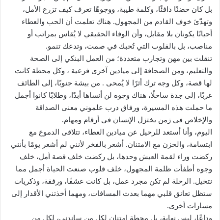
بل كان حضنًا دافئًا، وكلمة طيبة، ووجوهًا تعرف كيف تزرع الأمل،
وتهدّئ خوف القادم من المجهول. هناك تعلمت أن الحب والعطاء
أحيانًا يكونان بلا مقابل، وأن الوفاء الحقيقي لا يُقاس بمراتب أو
مناصب، بل بالقلوب التي تُحبك في صمت، وتدعك تنمو.
تنقلت بين مهن وتجارب متعددة؛ من العمل البنكي إلى الصحة
والتعليم، ومن الصحافة إلى ميادين آخرى فرعية ، وكل محطة كانت
لها قصة، وكل وجه ترك أثرًا لا يُمحى . من بيشة جنوبًا، إلى الطائف
غربًا، إلى جدة ساحلًا، هناك وجوه لن أنساها أبدًا، وطلابًا كانوا أجمل
ما حملت هذه المسيرة، ورفاق درب علموني معنى الصداقة
والإخلاص في زمن يختزل الإنسان في أرقام ومهام.
اليوم، وأنا أستعد للرحيل عن ميادين العطاء، تتلاقى الدموع مع
ابتسامة، والحزن مع الامتنان. أشعر بالفخر لأنني لم أشعر يومًا بأنني
ركضت وراء لقمة العيش وحدها، بل ركضت خلف قصة أمل، خلف
وجوه أطفأت ظلمة المجهول، خلف قلوب صنعت الحياة أجمل مما
نتخيل. الرحلة لم تكن مجرد عمل، بل كانت عشقًا، ورفقة، وذكريات
ستظل تعانق قلبي مهما بعدت المسافات، ومهما أخذتني الأقدار إلى
مسارات أخرى.
وداعًا، ليس نهاية، بل محطة امتنان لكل من ساندني، لكل من