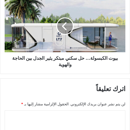
ي
ب
م
ي
س
و
ت
ت
ش
ا
ف
ل
ى
ك
و
ب
ي
س
ط
و
بيوت الكبسولة… حل سكني مبتكر يثير الجدل بين الحاجة
ل
ل
والهوية
ق
ة
ا
…
ل
ح
اترك تعليقاً
ن
ل
ا
س
ر
ك
لن يتم نشر عنوان بريدك الإلكتروني.
الحقول الإلزامية مشار إليها بـ
*
ع
ن
ل
ي
ا
ي
م
ل
ه
ب