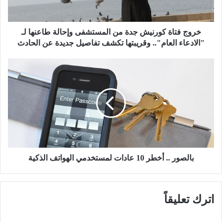
ا
ة
ك
و
خروج فتاة كورنيش جدة من المستشفى وإحالة طاعنها لـ
ر
"الادعاء العام".. وقريبتها تكشف تفاصيل جديدة عن الحادث
ن
ي
ب
ش
ا
ج
ل
د
ص
ة
و
م
ر
ن
.
ا
.
ل
أ
م
خ
بالصور .. أخطر 10 عادات لمستخدمي الهواتف الذكية
س
ط
ت
ر
ش
1
اترك تعليقاً
ف
0
ى
ع
و
ا