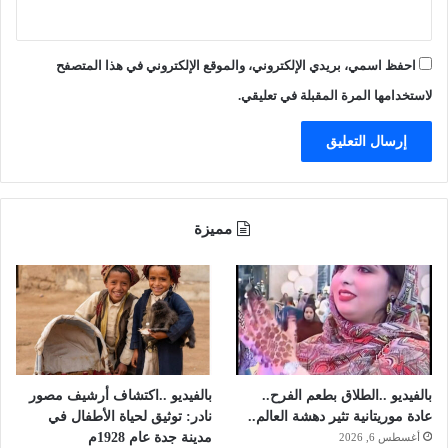
ا
ك
ل
ي
ع
ة
احفظ اسمي، بريدي الإلكتروني، والموقع الإلكتروني في هذا المتصفح
ا
م
لاستخدامها المرة المقبلة في تعليقي.
"
.
.
و
ق
ر
مميزة
ي
ب
ت
ه
ا
ت
ك
ش
بالفيديو ..الطلاق بطعم الفرح..
بالفيديو ..اكتشاف أرشيف مصور
ف
عادة موريتانية تثير دهشة العالم..
نادر: توثيق لحياة الأطفال في
ت
مدينة جدة عام 1928م
أغسطس 6, 2026