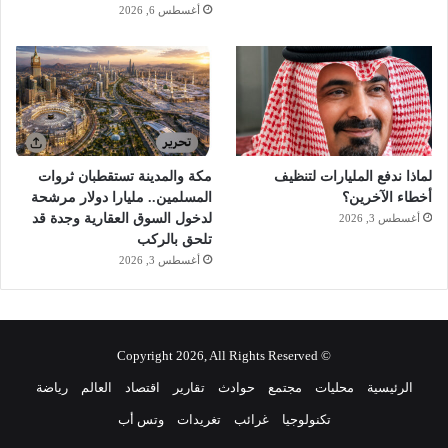
ف
أغسطس 6, 2026
ا
ص
ي
ل
ج
د
ي
د
لماذا ندفع المليارات لتنظيف
مكة والمدينة تستقطبان ثروات
ة
أخطاء الآخرين؟
المسلمين.. مليارا دولار مرشحة
ع
لدخول السوق العقارية وجدة قد
أغسطس 3, 2026
ن
تلحق بالركب
ا
أغسطس 3, 2026
ل
ح
ا
د
© Copyright 2026, All Rights Reserved
ث
الرئيسية
محليات
مجتمع
حوادث
تقارير
اقتصاد
العالم
رياضة
تكنولوجيا
غرائب
تغريدات
وتس أب