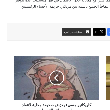
طفا كبيرا مع معاناته خلال الاعتقال في ظل مناشدات عدة لتوفير
ن يتفاجأ الجميع باسمه بين مرتكبي جريمة الأحساء الرئيسيين
‫X
مشاركة عبر البريد
ك
ا
ر
ي
ك
ا
ت
ي
ر
م
كاريكاتير مسيء يعرّض صحيفة محلية لانتقاد
س