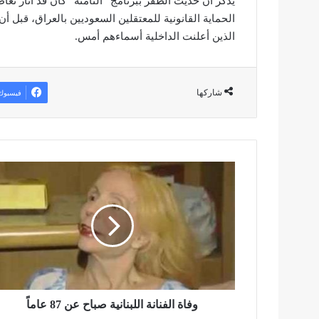
يذكر أن حديث الظفر ببرنامج “الثامنة” كان قد أثار تعا
الحماية القانونية للمعتقلين السعوديين بالعراق، قبل أ
الذين أعلنت الداخلية أسماءهم أمس.
شاركها
فيسبوك
و
ف
ا
ة
ا
ل
ف
ن
ا
ن
وفاة الفنانة اللبنانية صباح عن 87 عاماً
ة