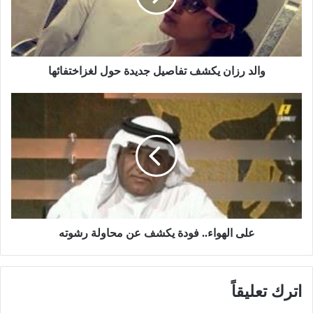
ز
ا
ن
ي
ك
والد رزان يكشف تفاصيل جديدة حول لغزاختفائها
ش
ف
ع
ت
ل
ف
ى
ا
ا
ص
ل
ي
ه
ل
و
ج
ا
د
ء
ي
.
على الهواء.. فودة يكشف عن محاولة رشوته
د
.
ة
ف
ح
و
اترك تعليقاً
و
د
ل
ة