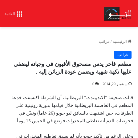
القائمة
الرئيسية
/
غرائب
غرائب
مطعم فاخر يدس مسحوق الأفيون في وجباته ليضفي
عليها نكهة شهية ويضمن عودة الزبائن إليه .
سبتمبر 29, 2014
0
قالت صحيفة “الانديبندت” البريطانية، أن الشرطة اكتشفت خدعة
المطعم في العاصمة البريطانية خلال قيامها بدورية روتينية على
الطرقات، حين اشتبهت بالسائق ليو جويو (26 عاماً) وتبيّن في
فحوصات الدم أنه تعاطى المخدرات فوضع في الحبس 15 يوماً.
وعلى الرغم من تأكيد جويو بأنه لم يسبق تعاطيه المخدرات في