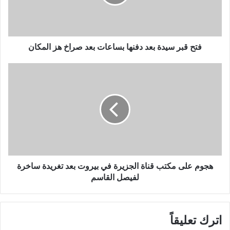
ر
س
ي
د
ة
فتح قبر سيدة بعد دفنها بساعات بعد صراخ هز المكان
ب
ع
ه
د
ج
د
و
ف
م
ن
ع
ه
ل
ا
ى
ب
م
س
ك
ا
ت
هجوم على مكتب قناة الجزيرة في بيروت بعد تغريدة ساخرة
ع
ب
لفيصل القاسم
ا
ق
ت
ن
ب
ا
اترك تعليقاً
ع
ة
د