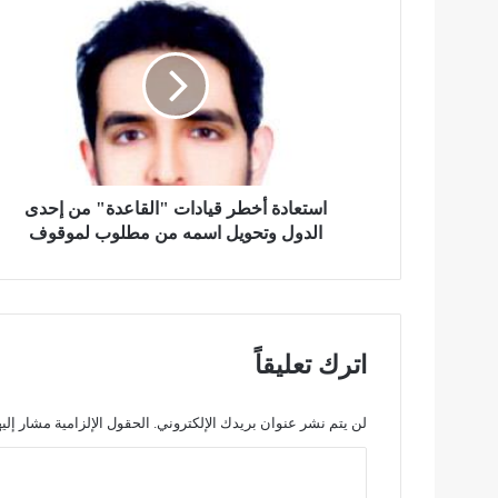
س
ت
ع
ا
د
ة
أ
خ
ط
استعادة أخطر قيادات "القاعدة" من​ إحدى
ر
الدول وتحويل اسمه من مطلوب لموقوف
ق
ي
ا
د
ا
اترك تعليقاً
ت
"
ا
لن يتم نشر عنوان بريدك الإلكتروني.
الحقول الإلزامية مشار إليه
ل
ا
ق
ا
ل