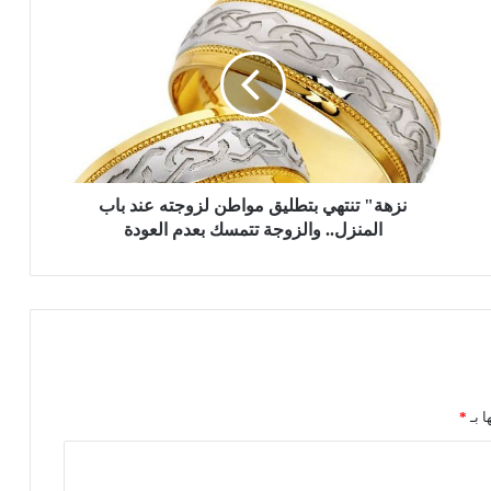
ز
ه
ة
"
ت
ن
ت
ه
ي
نزهة" تنتهي بتطليق مواطن لزوجته عند باب
ب
المنزل.. والزوجة تتمسك بعدم العودة
ت
ط
ل
ي
ق
م
و
ا
ا بـ
*
ط
ن
ل