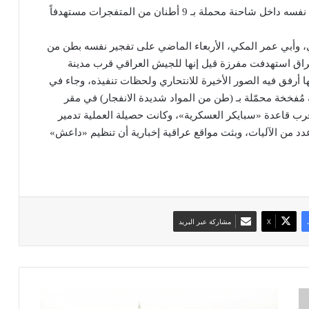
وفجر الشاب السعودي المكنى «أبو عبدالله الجزراوي» نفسه داخل شاحنة محملة بـ 9 أطنان من المتفجرات مستهدفاً
، وأبي عمر المكي، الأربعاء الماضي على تفجير نفسه بطن من
عراق استهدفت مفرزة قيل إنها للجيش العراقي قرب مدينة
ها أرفق فيه الصور الأخيرة للانتحاري ولحظات تنفيذه، وجاء في
مُفخخة محمّلة بـ (طن من المواد شديدة الانفجار) في مقر
رب قاعدة «سبايكر العسكرية»، وكانت حصيلة العملية تدمير
د من الآليات، وبثت مواقع عراقية إخبارية أن تنظيم «داعش»
‫X
مشاركة عبر البريد
ف