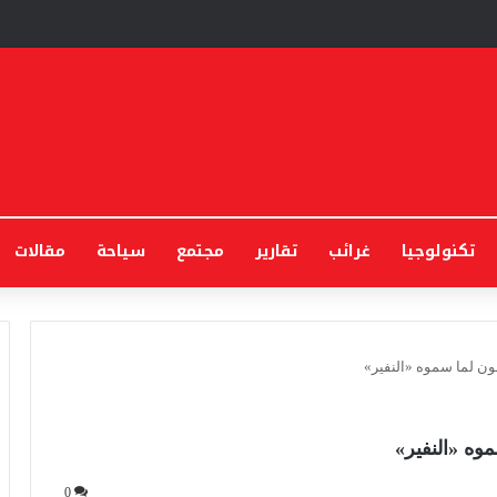
تكنولوجيا
غرائب
تقارير
مجتمع
سياحة
مقالات
ن لما سموه «النفير»
ه «النفير»
0