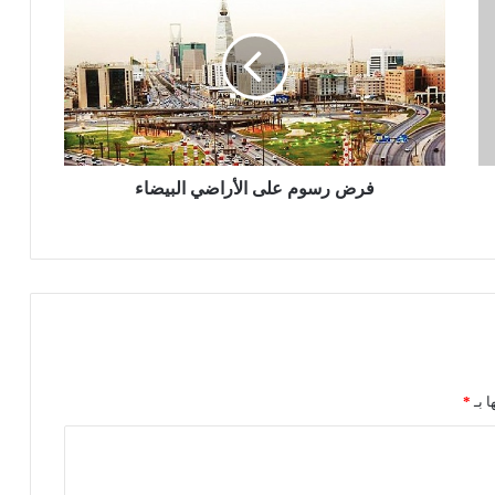
ر
ض
ر
س
و
م
ع
ل
ى
فرض رسوم على الأراضي البيضاء
ا
ل
أ
ر
ا
ض
ي
ا
ل
ا بـ
*
ب
ي
ض
ا