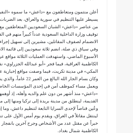
أعلن منتمون ومتعاطفون مع «داعش» ما سموه «النفير»،
يسيطر عليها التنظيم في سورية والعراق، بعد الضربات ا
من عناصر «داعش» الشبان السعوديين المتعاطفين مع ا
توقيف وزارة الداخلية السعودية عدداً كبيراً منهم في 
الانضمام لصفوف المقاتلين، مشيرين إلى تسهيل إجراءات
وفي سياق ذي صلة، انضم ثلاثة سعوديين إلى قائمة الانت
الأسبوع الماضي، واستهدفت العمليات الثلاثة مواقع عرا
المكي» في مدينة تكريت، فيما وصفت مواقع إخبارية عرا
وكان بسام الجار الله ا
ويعمل مساء كموظف أمن في إحدى المؤسسات الخاصة، و
«داعش» منذ أشهر من دون علم والديه وأهله، إذ أوهمهم
القديمة، لينطلق من مدينة بريدة إلى تركيا ومنها إلى 
وعُين قناصاً لإحدى السرايا التابعة لتنظيم داعش، و
لينتقل مقاتلاً في العراق، ويقدم يوم أمس الأول على ت
خبراً عن مقتل عدد من الأشخاص وجرح آخرين بانفجار س
الكاظمية شمال بغداد.