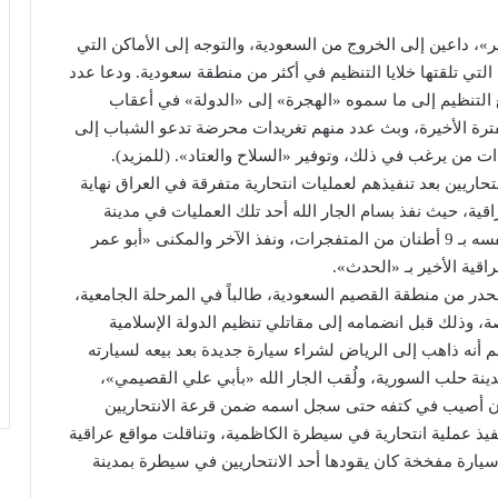
 داعين إلى الخروج من السعودية، والتوجه إلى الأماكن التي
لتي تلقتها خلايا التنظيم في أكثر من منطقة سعودية. ودعا عدد
لتنظيم إلى ما سموه «الهجرة» إلى «الدولة» في أعقاب
الفترة الأخيرة، وبث عدد منهم تغريدات محرضة تدعو الشباب إلى
 من يرغب في ذلك، وتوفير «السلاح والعتاد». (للمزيد).
حاريين بعد تنفيذهم لعمليات انتحارية متفرقة في العراق نهاية
قية، حيث نفذ بسام الجار الله أحد تلك العمليات في مدينة
الكاظمية العراقية، فيما فجر «أبو عبدالله الجزراوي» نفسه بـ 9 أطنان من المتفجرات، ونفذ الآخر والمكنى «أبو عمر
قية الأخير بـ «الحدث».
لبالغ من العمر 22 عاماً، والذي ينحدر من منطقة القصيم السعودية، طالباً في المرحلة الجامعية،
ذلك قبل انضمامه إلى مقاتلي تنظيم الدولة الإسلامية
 أنه ذاهب إلى الرياض لشراء سيارة جديدة بعد بيعه لسيارته
مدينة حلب السورية، ولُقب الجار الله «بأبي علي القصيمي»،
ما إن أصيب في كتفه حتى سجل اسمه ضمن قرعة الانتحاريين
نفيذ عملية انتحارية في سيطرة الكاظمية، وتناقلت مواقع عراقية
يارة مفخخة كان يقودها أحد الانتحاريين في سيطرة بمدينة