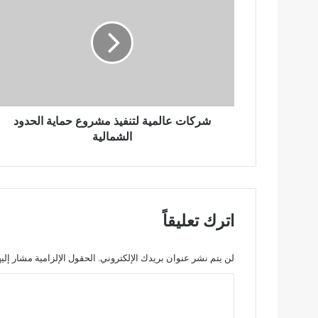
ر
ك
ا
ت
ع
ا
ل
م
ي
شركات عالمية لتنفيذ مشروع حماية الحدود
ة
الشمالية
ل
ت
ن
ف
ي
اترك تعليقاً
ذ
م
ش
لن يتم نشر عنوان بريدك الإلكتروني.
الحقول الإلزامية مشار إليه
ر
ا
و
ع
ل
ح