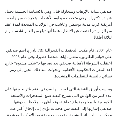
صديقي مدانة بالإرهاب وبمحاولة قتل، وهي باكستانية الجنسية تحمل
شهادة دكتوراه، وهي متخصصة بعلوم الأعصاب وتخرجت من جامعة
أمريكية قرب مدينة بوسطن وعاشت في الولايات المتحدة لمدة عقد
من الزمن ثم اختفت عن الأنظار، علما أنها تبلغ من العمر 44 سنة وأم
لثلاثة أطفال.
عام 2004، قام مكتب التحقيقات الفيدرالية FBI بإدراج اسم صديقي
على قوائم الطلوبين، معتبرة إياها شخصا خطيرا، وفي عام 2008
اعتقلت الشرطة الأفغانية صديقي بعد تصرفها بـ”شكل مشبوه” خارج
أحد المقرات الحكومية الأفغانية، وتحولت منذ ذلك الحين إلى رمز
نسائي بالنسبة للتنظيمات المتشددة.
وبحسب أوراق القضية التي لوحت بها صديقي، فقد عُثر بحوزتها على
عدد كبير من الوثائق التي تشرح كيفية صنع المتفجرات والأسلحة
الكيماوية والبيولوجية والإشعاعية، وقد أظهرت ملاحظات دونتها
صديقي إشارتها إلى كيفية شن هجمات تؤدي إلى إلحاق أكبر عدد
ممكن من الخسائر البشرية، وعددت مجموعة من الأماكن المرشحة