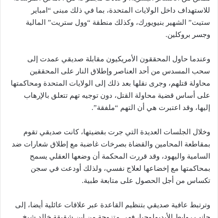
للاستهداف داخل الولايات المتحدة، بما في ذلك مبنى “امباير
ستيت” الشهير بنيويورك، وكذلك منطقة “وول ستريت” المالية
وجسر بروكلين.
وعندما حاول المحققون الأمريكيون مقابلة صديقي عمدت إلى
سحب المسدس من أحد العناصر وإطلاق النار على المحققين
محاولة قتلهم، وجرى نقلها بعد ذلك إلى الولايات المتحدة ومحاكمتها
على أساس قضية محاولة القتل، دون توجيه تهم تتعلق بالإرهاب
إليها، وقد اعتبرت هي أن التهم “ملفقة”.
وخلال الجلسات العديدة التي جرت بقضيتها، كانت صديقي تقوم
بمقاطعة المحامين والقضاة بصرخات غاضبة مع إطلاق شعارات ضد
السامية واليهود، وقد قررت المحكمة أن وضعها العقلي يسمح
بمحاكمتها مع إخضاعها لعلاج نفسي، ولذلك أودعت في سجن
تكساس من أجل الحصول على متابعة طبية.
وترتبط عافية صديقي بتنظيم القاعدة عبر علاقات عائلية أيضا، إلى
جانب روابط الأيديولوجيا، فهي متزوجة من ابن شقيقة خالد شيخ