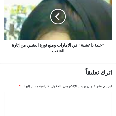
’
خ
’
ل
د
ي
ا
ة
ع
د
ش
ا
ي
ع
‘
ش
‘
ي
"خلية داعشية" في الإمارات ومنع نورة العتيبي من إثارة
ي
ة
الشغب
ن
"
ش
ف
ق
ي
اترك تعليقاً
ع
ا
ن
ل
ا
إ
لن يتم نشر عنوان بريدك الإلكتروني.
الحقول الإلزامية مشار إليها بـ
*
ل
م
ت
ا
ا
ن
ر
ل
ظ
ا
ي
ت
ت
م
و