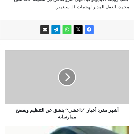
محمد، العقل المدبر لهجمات 11 سبتمبر.
أ
ش
ه
ر
م
غ
ر
د
أ
خ
أشهر مغرد أخبار ’’داعشي‘‘ ينشق عن التنظيم ويفضح
ب
ممارساته
ا
ر
"