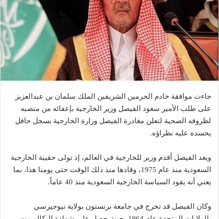
جاءت موافقة خادم الحرمين الشريفين الملك سلمان بن عبدالعزيز
على طلب الأمير سعود الفيصل وزير الخارجية بإعفائه من منصبه
لظروفه الصحية لتعلن مغادرة الفيصل وزارة الخارجية بسجل حافل
يحسده عليه نظراؤه.
ويعد الفيصل أقدم وزير للخارجية في العالم، إذ تولى حقيبة الخارجية
السعودية منذ عام 1975، وقادها منذ ذلك الوقت حتى يومنا هذا، بما
يعني أنه يقود السياسة الخارجية السعودية منذ 40 عاماً.
وكان الفيصل قد تخرج في جامعة برنستون بولاية نيوجيرسي
بالولايات المتحدة عام 1964، حيث حصل على شهادة البكالوريوس