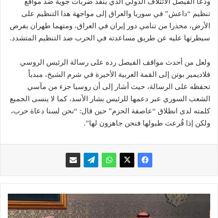
ودعا الفيصل الائتلاف الدولي الذي ينفذ ضربات جوية ضد مواقع
تنظيم “داعش” في سوريا والعراق إلى مواجهة هذا التنظيم على
الأرض، محذرا من تنامي دور إيران في العراق، ومتهما طهران بفرض
سيطرتها عليه عن طريق مساعدته في الحرب ضد التنظيم المتشدد.
ولعل من أحدث مواقف الفيصل رده على رسالة الرئيس الروسي
فلاديمير بوتن إلى القمة العربية الأخيرة في شرم الشيخ، مبدياً
تحفظه على الرسالة، حيث أشار إلى أن روسيا جزء من مآسي
الشعب السوري عبر دعمها للرئيس بشار الأسد، كما لا ينسى الجميع
كلمته لدى انطلاق “عاصفة الحزم” حين قال: “نحن لسنا دعاة حرب،
ولكن إذا قُرعت طبولها فنحن جاهزون لها”.
ب
ا