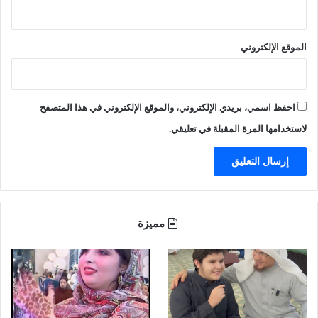
ر
"
و
ت
ن
ق
الموقع الإلكتروني
ا
ض
ل
ي
أ
ب
م
س
احفظ اسمي، بريدي الإلكتروني، والموقع الإلكتروني في هذا المتصفح
ي
ج
ر
ن
لاستخدامها المرة المقبلة في تعليقي.
م
ه
ق
ر
ن
ب
م
مميزة
ن
ز
ل
ه