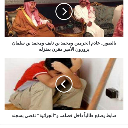
ل
ص
و
ر
.
.
خ
ا
بالصور.. خادم الحرمين ومحمد بن نايف ومحمد بن سلمان
د
يزورون الأمير مقرن بمنزله
م
ا
ض
ل
ا
ح
ب
ر
ط
م
ي
ي
ص
ن
ف
و
ع
م
ط
ح
ا
ضابط يصفع طالباً داخل فصله.. و"الجزائية" تقضي بسجنه
م
ل
د
ب