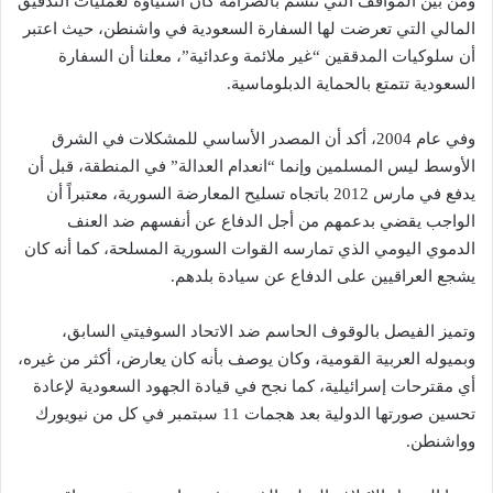
ومن بين المواقف التي تتسم بالصرامة كان استياؤه لعمليات التدقيق
المالي التي تعرضت لها السفارة السعودية في واشنطن، حيث اعتبر
أن سلوكيات المدققين “غير ملائمة وعدائية”، معلنا أن السفارة
السعودية تتمتع بالحماية الدبلوماسية.
وفي عام 2004، أكد أن المصدر الأساسي للمشكلات في الشرق
الأوسط ليس المسلمين وإنما “انعدام العدالة” في المنطقة، قبل أن
يدفع في مارس 2012 باتجاه تسليح المعارضة السورية، معتبراً أن
الواجب يقضي بدعمهم من أجل الدفاع عن أنفسهم ضد العنف
الدموي اليومي الذي تمارسه القوات السورية المسلحة، كما أنه كان
يشجع العراقيين على الدفاع عن سيادة بلدهم.
وتميز الفيصل بالوقوف الحاسم ضد الاتحاد السوفيتي السابق،
وبميوله العربية القومية، وكان يوصف بأنه كان يعارض، أكثر من غيره،
أي مقترحات إسرائيلية، كما نجح في قيادة الجهود السعودية لإعادة
تحسين صورتها الدولية بعد هجمات 11 سبتمبر في كل من نيويورك
وواشنطن.