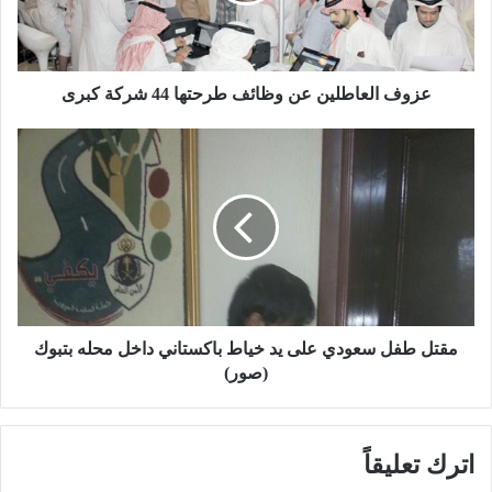
ل
ع
ا
ط
ل
عزوف العاطلين عن وظائف طرحتها 44 شركة كبرى
ي
ن
م
ع
ق
ن
ت
و
ل
ظ
ط
ا
ف
ئ
ل
ف
س
ط
ع
ر
و
مقتل طفل سعودي على يد خياط باكستاني داخل محله بتبوك
ح
د
(صور)
ت
ي
ه
ع
ا
ل
اترك تعليقاً
4
ى
4
ي