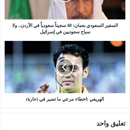
ر
ا
ل
س
ع
السفير السعودي بعمان: 48 سجيناً سعودياً في الأردن.. ولا
و
سياح سعوديين في إسرائيل
د
ي
ا
ب
ل
ع
ه
م
ر
ا
ي
ن
ف
:
ي
4
:
8
ا
س
خ
الهريفي :اخطاء مرعي ما تصير في (حارة)
ج
ط
ي
ا
ن
ء
تعليق واحد
اً
م
س
ر