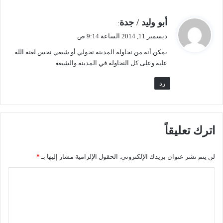
ع
ع
و
ي
ي
أبو وليد / جدة
:
د
م
ق
ديسمبر 11, 2014 الساعة 9:14 ص
ي
ا
و
اً
ت
يمكن أنه من نخاولة المدينه نخولي أو شيعي نجس لعنة الله
ل
ف
ص
عليه وعلى كل النخاوله في المدينه والشيعه
ي
ي
ا
ر
رد
ل
ف
أ
ي
ر
(
د
ح
اترك تعليقاً
ن
ا
.
ر
.
ة
لن يتم نشر عنوان بريدك الإلكتروني.
الحقول الإلزامية مشار إليها بـ
*
و
)
ا
ل
ا
ل
س
ت
ي
ا
ع