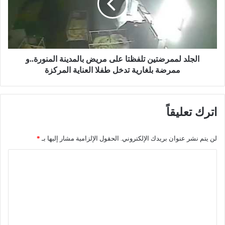
ت
د
ب
ل
و
م
ل
م
ف
ر
ي
ض
الجلد لممرضتين تلفظتا على مريض بالمدينة المنورة..و
ا
ت
ممرضة بلغارية تدخل طفلا العناية المركزة
ل
ي
ش
ن
و
ت
اترك تعليقاً
ا
ل
ر
ف
ع
ظ
لن يتم نشر عنوان بريدك الإلكتروني.
الحقول الإلزامية مشار إليها بـ
*
ب
ت
ا
ا
ا
ل
ع
ل
ل
ل
غ
ى
ت
ة
م
ع
ا
ر
ل
ي
ل