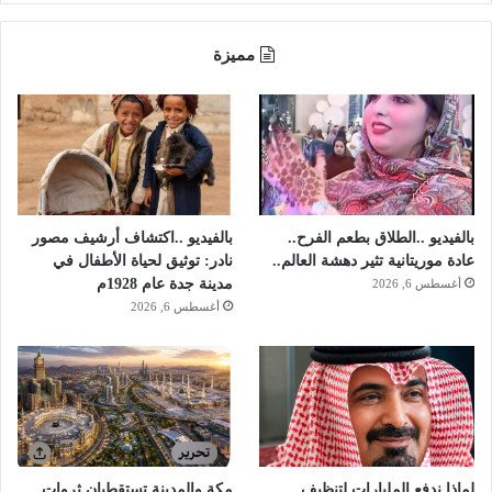
ض
ة
مميزة
ب
ل
غ
ا
ر
ي
ة
ت
بالفيديو ..الطلاق بطعم الفرح..
بالفيديو ..اكتشاف أرشيف مصور
د
عادة موريتانية تثير دهشة العالم..
نادر: توثيق لحياة الأطفال في
خ
مدينة جدة عام 1928م
أغسطس 6, 2026
ل
أغسطس 6, 2026
ط
ف
ل
ا
ا
ل
ع
ن
لماذا ندفع المليارات لتنظيف
مكة والمدينة تستقطبان ثروات