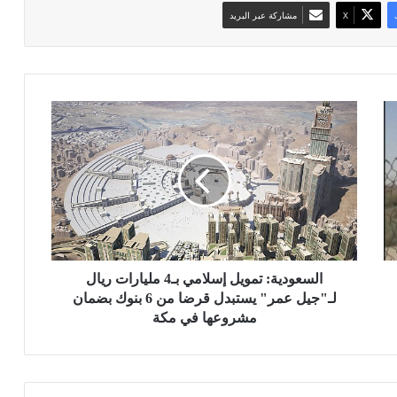
‫X
مشاركة عبر البريد
ا
ل
س
ع
و
د
ي
ة
:
ت
السعودية: تمويل إسلامي بـ4 مليارات ريال
م
لـ"جيل عمر" يستبدل قرضا من 6 بنوك بضمان
و
مشروعها في مكة
ي
ل
إ
س