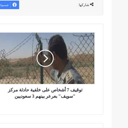
شاركها
فيسبوك
ت
و
ق
ي
ف
7
أ
ش
خ
ا
توقيف 7 أشخاص على خلفية حادثة مركز
ص
"سويف" بعرعر بينهم 3 سعوديين
ع
ل
ى
خ
ل