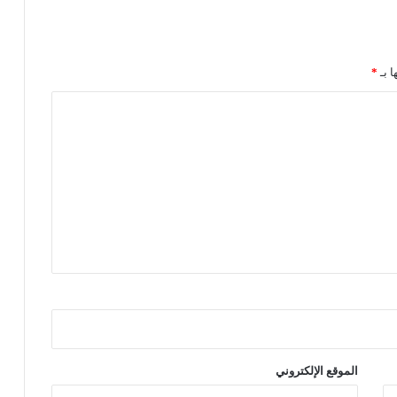
ل
ا
م
ي
ا بـ
*
ب
ـ
4
م
ل
ي
ا
ر
ا
ت
ر
ي
ا
ل
ل
ـ
الموقع الإلكتروني
"