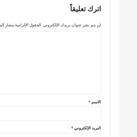
ف
اترك تعليقاً
ي
ة
ح
لن يتم نشر عنوان بريدك الإلكتروني.
الحقول الإلزامية مشار إليه
ا
ا
د
ث
ل
ة
ت
م
ر
ع
ك
ل
ز
"
ي
س
ق
و
ي
*
الاسم
*
ف
"
ب
ع
البريد الإلكتروني
*
ر