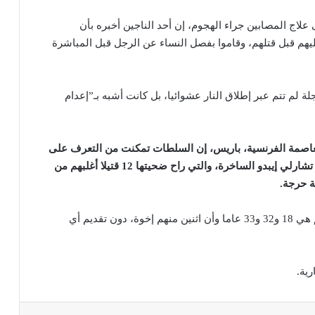
لاج المصابين جراء الهجوم، إن أحد الناجين أخبره بأن
ليهم قبل قتلهم، وقاموا بفصل النساء عن الرجل قبل المباشرة
لم تتم عبر إطلاق النار عشوائيا، بل كانت أشبه بـ”إعدام
لعاصمة الفرنسية، باريس، إن السلطات تمكنت من التعرف على
هوية المشتبه بهم الثلاثة في تنفيذ الهجوم على صحيفة تشارلي إيبدو الساخرة، والتي راح ضحيتها 12 قتيلا أغلبهم من
إن أعمار المشتبه بهم هي 18 و32 و33 عاما وأن اثنين منهم إخوة، دون تقديم أي
ية.