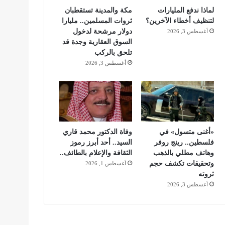
لماذا ندفع المليارات
مكة والمدينة تستقطبان
لتنظيف أخطاء الآخرين؟
ثروات المسلمين.. مليارا
دولار مرشحة لدخول
أغسطس 3, 2026
السوق العقارية وجدة قد
تلحق بالركب
أغسطس 3, 2026
«أغنى متسول» في
وفاة الدكتور محمد قاري
فلسطين.. رينج روفر
السيد.. أحد أبرز رموز
وهاتف مطلي بالذهب
الثقافة والإعلام بالطائف..
وتحقيقات تكشف حجم
أغسطس 1, 2026
ثروته
أغسطس 3, 2026