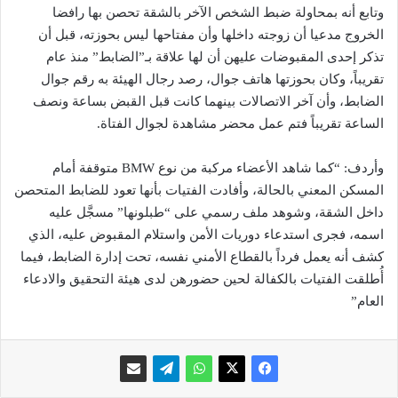
وتابع أنه بمحاولة ضبط الشخص الآخر بالشقة تحصن بها رافضا
الخروج مدعيا أن زوجته داخلها وأن مفتاحها ليس بحوزته، قبل أن
تذكر إحدى المقبوضات عليهن أن لها علاقة بـ”الضابط” منذ عام
تقريباً، وكان بحوزتها هاتف جوال، رصد رجال الهيئة به رقم جوال
الضابط، وأن آخر الاتصالات بينهما كانت قبل القبض بساعة ونصف
الساعة تقريباً فتم عمل محضر مشاهدة لجوال الفتاة.
وأردف: “كما شاهد الأعضاء مركبة من نوع BMW متوقفة أمام
المسكن المعني بالحالة، وأفادت الفتيات بأنها تعود للضابط المتحصن
داخل الشقة، وشوهد ملف رسمي على “طبلونها” مسجَّل عليه
اسمه، فجرى استدعاء دوريات الأمن واستلام المقبوض عليه، الذي
كشف أنه يعمل فرداً بالقطاع الأمني نفسه، تحت إدارة الضابط، فيما
أُطلقت الفتيات بالكفالة لحين حضورهن لدى هيئة التحقيق والادعاء
العام”