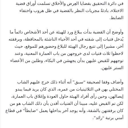
في دائرة التحقيق بقضايا العِرض والأخلاق تسلمت أوراق قضية
الاختلاء، بادئةً مجريات النظر بالقضية في ظل هروب واختفاء
الضابط.
وأوضح أن القضية بدأت ببلاغ ورد للهيئة عن أحد الأشخاص دائماً ما
يُدخل فتيات إلى شقته في أحد الأحياء الناشئة بالمحافظة، وبرفقته
آخر، مشيرا إلى تتبع رجال الهيئة للبلاغ وحضورهم للموقع، حيث
لاحظوا ثلاث فتيات لدى خروجهن من باب العمارة المعنية، وعند
توجههم للقبض عليهن بدأن يجهشن في البكاء، وطلبن من الأعضاء
الستر عليهن.
وأضاف وفقا لصحيفة “سبق” أنه أثناء ذلك خرج عليهم الشاب
المختلي بهن في الثلاثينيات من عمره، الذي كان يريد فيما يبدو
إيصالهن، وحين رأى أفراد الهيئة حاول العودة وإغلاق باب العمارة،
لكن تم القبض عليه، مبينا أن الفتيات أفدن بأن ذلك الشاب هو من
كان برفقتهن بالشقة، وأنه يوجد آخر بداخلها يعمل “ضابطاً” في قطاع
أمني برتبة “رائد”.