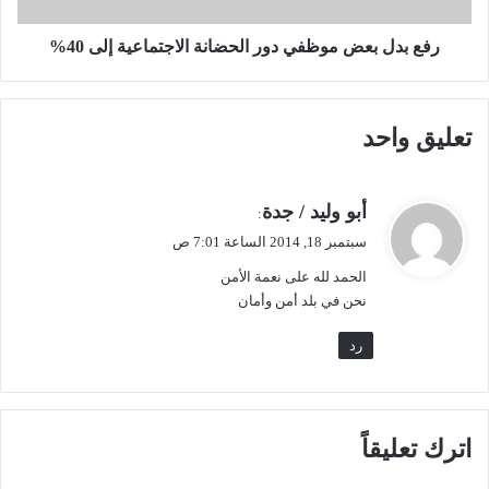
ف
ض
ع
م
رفع بدل بعض موظفي دور الحضانة الاجتماعية إلى 40%
"
و
ا
ظ
ل
ف
تعليق واحد
إ
ي
س
د
ك
و
ا
ر
ي
أبو وليد / جدة
:
ن
ا
ق
سبتمبر 18, 2014 الساعة 7:01 ص
"
ل
و
إ
ح
الحمد لله على نعمة الأمن
ل
ل
ض
نحن في بلد أمن وأمان
ى
ا
إ
ن
رد
ل
ة
غ
ا
ا
ل
ء
ا
اترك تعليقاً
2
ج
3
ت