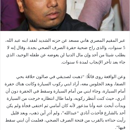
عبر المقيم المصري هاني مسعد عن حزنه الشديد لفقد ابنه عبد الله،
5 سنوات، والذى راح ضحية حفرة الصرف الصحي بجدة، وقال إنه لا
يطلب شيئا من أحد وإن مال الدنيا لن يعوضه عن طفله الوحيد، الذي
جاء بعد تأخر الإنجاب لمدة 6 سنوات.
وعن الواقعة روى قائلًا: “ذهبت لصديقي في صالون حلاقة بحي
الصفا، وبعد الجلوس معه، أراد ابني ركوب السيارة وكانت هناك حفرة
أمام السيارة، وجاء ابني من أمام السيارة وسقط في الحفرة دون أن
أدري، حيث كنت أنتظر ركوبه، ولما طال انتظاره خرجت من السيارة
وبدأت أبحث عنه وأنا مذعور لأنه كان أمامي ثم اختفى فجأة ولم يكن
أحد بالشارع فأخذت أنادي “عبدالله”، ولم أدرِ أين ذهب، وبعد قليل
رأيت حذاءه بالقرب من فتحة الصرف الصحي، فعلمت أن ابني سقط
فيها”.