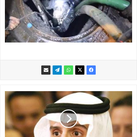
ا
ل
ج
ب
ي
ر
: