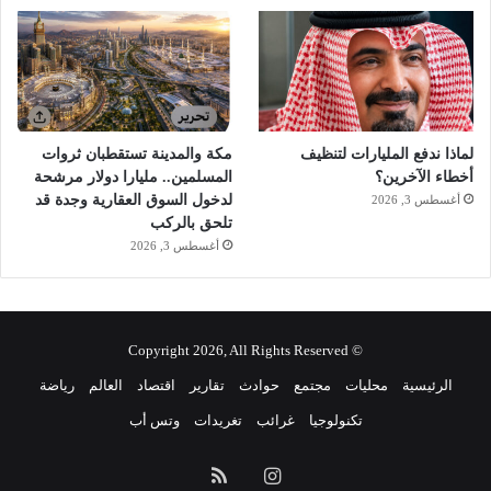
لماذا ندفع المليارات لتنظيف
مكة والمدينة تستقطبان ثروات
أخطاء الآخرين؟
المسلمين.. مليارا دولار مرشحة
لدخول السوق العقارية وجدة قد
أغسطس 3, 2026
تلحق بالركب
أغسطس 3, 2026
© Copyright 2026, All Rights Reserved
الرئيسية
محليات
مجتمع
حوادث
تقارير
اقتصاد
العالم
رياضة
تكنولوجيا
غرائب
تغريدات
وتس أب
انستقرام
ملخص