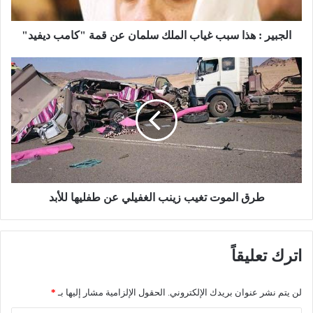
ه
ذ
ا
الجبير : هذا سبب غياب الملك سلمان عن قمة "كامب ديفيد"
س
ب
ط
ب
ر
غ
ق
ي
ا
ا
ل
ب
م
ا
و
ل
ت
م
ت
ل
غ
طرق الموت تغيب زينب الغفيلي عن طفليها للأبد
ك
ي
س
ب
ل
ز
اترك تعليقاً
م
ي
ا
ن
ن
ب
لن يتم نشر عنوان بريدك الإلكتروني.
الحقول الإلزامية مشار إليها بـ
*
ع
ا